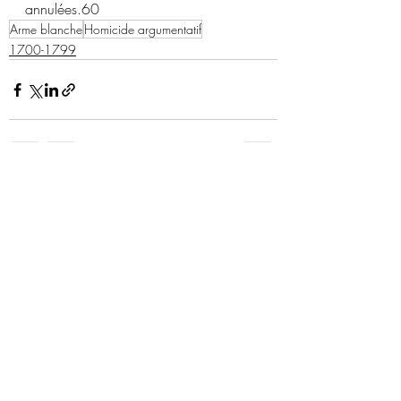
annulées.
60
Arme blanche
Homicide argumentatif
1700-1799
Posts récents
Voir tout