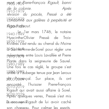
mort; et Pierre-François Rigault, banni 
1900-1909
de la colonie. 			Après 
1910-1919
révision du procès, Pressé a été 
1920-1929
condamné aux galères à perpétuité et 
Rigault absout.
1930-1939
	Le 1er mars 1746, le notaire 
1940-1949
Hyacinthe-Olivier Pressé de Trois-
1950-1959
Rivières s’est rendu au chenal du Moine 
à Sainte-Anne-de-Sorel pour régler une 
1960-1969
mésentente entre Louis Lavallée et Pierre 
1970-1979
Plante dans la seigneurie de Saurel. 
1980-1989
Une fois le cas réglé, le groupe s'est 
1990-1999
arrêté à l'auberge tenue par Jean Leroux 
dit Provençal. Sur place, ils ont 
2000-2009
rencontré l'huissier Pierre-François 
2010-2019
Rigault qui avait aussi affaire à Sorel. 
2020-2029
Après quelques verres, Pressé s’est mis 
à accuser Rigault de lui avoir caché 
Dossiers rejetés
son chapeau. Pour calmer les esprits, 