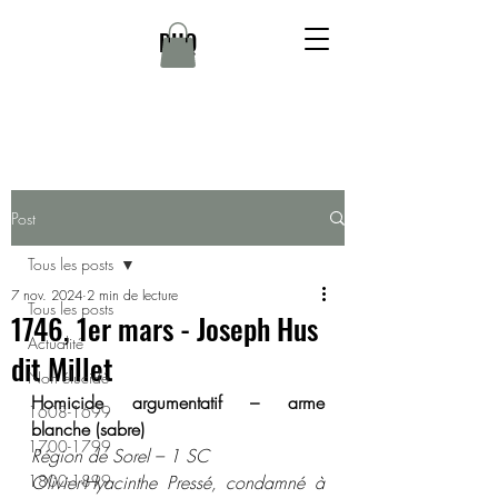
DHQ
Post
Tous les posts
7 nov. 2024
2 min de lecture
Tous les posts
1746, 1er mars - Joseph Hus
Actualité
dit Millet
Non élucidé
Homicide argumentatif – arme 
1608-1699
blanche (sabre) 
1700-1799
Région de Sorel – 1 SC
1800-1899
Olivier-Hyacinthe Pressé, condamné à 