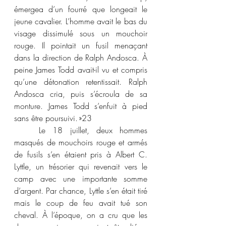
émergea d’un fourré que longeait le 
jeune cavalier. L’homme avait le bas du 
visage dissimulé sous un mouchoir 
rouge. Il pointait un fusil menaçant 
dans la direction de Ralph Andosca. À 
peine James Todd avait-il vu et compris 
qu’une détonation retentissait. Ralph 
Andosca cria, puis s’écroula de sa 
monture. James Todd s’enfuit à pied 
sans être poursuivi. »
23
	Le 18 juillet, deux hommes 
masqués de mouchoirs rouge et armés 
de fusils s’en étaient pris à Albert C. 
Lyttle, un trésorier qui revenait vers le 
camp avec une importante somme 
d’argent. Par chance, Lyttle s’en était tiré 
mais le coup de feu avait tué son 
cheval. À l’époque, on a cru que les 