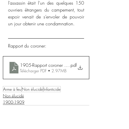
l’assassin était l’un des quelques 150 
ouvriers étrangers du campement, tout 
espoir venait de s’envoler de pouvoir 
un jour obtenir une condamnation. 
Rapport du coroner:
1905-Rapport coroner Ralph Andosca
.pdf
Télécharger PDF • 2.97MB
Arme à feu
Non élucidé
Infanticide
Non élucidé
1900-1909