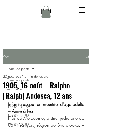
DHQ
Post
Tous les posts
20 nov. 2024
2 min de lecture
Tous les posts
1905, 16 août – Ralpho
Actualité
[Ralph] Andosca, 12 ans
Non élucidé
Infanticide par un meurtrier d’âge adulte 
1608-1699
– Arme à feu 
1700-1799
Près de Melbourne, district judiciaire de 
1800-1899
Saint-François, région de Sherbrooke. – 