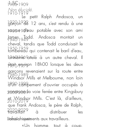
1 SC 
1900-1909
Non élucidé.
1910-1919
	Le petit Ralph Andosca, un 
1920-1929
garçon de 12 ans, s’est rendu à une 
source d’eau potable avec son ami 
1930-1939
James Todd. Andosca montait un 
1940-1949
cheval, tandis que Todd conduisait le 
1950-1959
tombereau qui contenait le baril d’eau, 
lui-même attelé à un autre cheval. Il 
1960-1969
était environ 18h00 lorsque les deux 
1970-1979
garçons revenaient sur la route entre 
1980-1989
Windsor Mills et Melbourne, non loin 
1990-1999
d’un campement d’ouvrier occupés à 
construire la voie ferrée entre Kingsbury 
2000-2009
et Windsor Mills. C’est là, d’ailleurs, 
2010-2019
que Frank Andosca, le père de Ralph, 
2020-2029
travaillait à distribuer les 
rafraîchissements aux travailleurs. 
Dossiers rejetés
	« Un homme, tout à coup, 