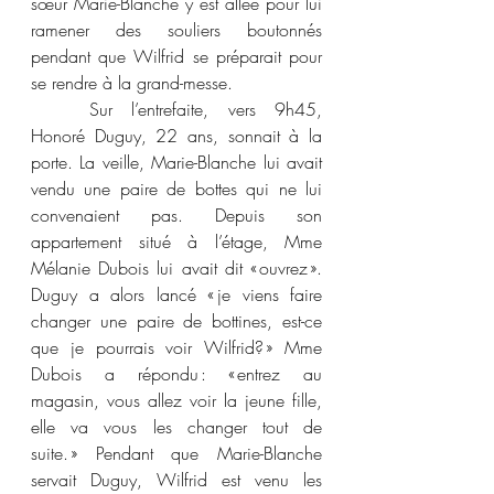
sœur Marie-Blanche y est allée pour lui 
ramener des souliers boutonnés 
pendant que Wilfrid se préparait pour 
se rendre à la grand-messe. 
	Sur l’entrefaite, vers 9h45, 
Honoré Duguy, 22 ans, sonnait à la 
porte. La veille, Marie-Blanche lui avait 
vendu une paire de bottes qui ne lui 
convenaient pas. Depuis son 
appartement situé à l’étage, Mme 
Mélanie Dubois lui avait dit « ouvrez ». 
Duguy a alors lancé « je viens faire 
changer une paire de bottines, est-ce 
que je pourrais voir Wilfrid? » Mme 
Dubois a répondu : « entrez au 
magasin, vous allez voir la jeune fille, 
elle va vous les changer tout de 
suite. » Pendant que Marie-Blanche 
servait Duguy, Wilfrid est venu les 