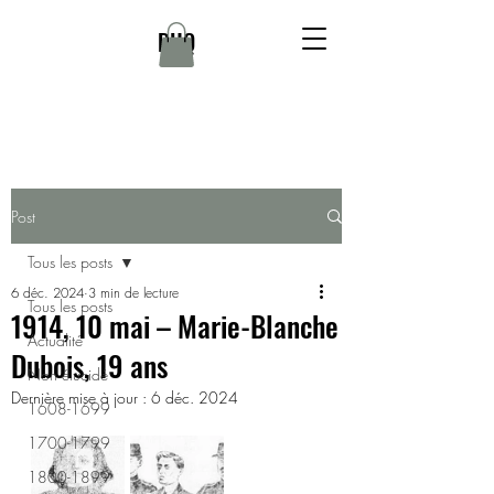
DHQ
Post
Tous les posts
6 déc. 2024
3 min de lecture
Tous les posts
1914, 10 mai – Marie-Blanche
Actualité
Dubois, 19 ans
Non élucidé
Dernière mise à jour :
6 déc. 2024
1608-1699
1700-1799
1800-1899