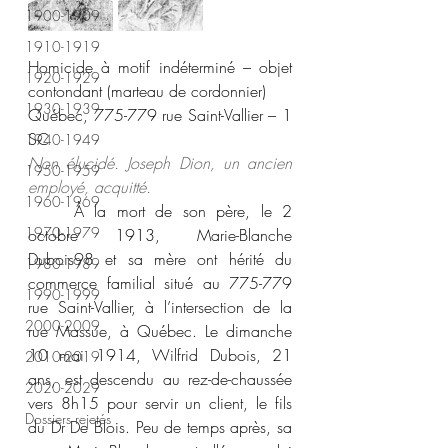
1900-1909
1910-1919
Homicide à motif indéterminé – objet 
1920-1929
contondant (marteau de cordonnier) 
1930-1939
Québec, 775-779 rue Saint-Vallier – 1 
SC 
1940-1949
Non élucidé. Joseph Dion, un ancien 
1950-1959
employé, acquitté.
1960-1969
	À la mort de son père, le 2 
1970-1979
octobre 1913, Marie-Blanche 
Dubois
98
 et sa mère ont hérité du 
1980-1989
commerce familial situé au 775-779 
1990-1999
rue Saint-Vallier, à l’intersection de la 
2000-2009
rue Massue, à Québec. Le dimanche 
10 mai 1914, Wilfrid Dubois, 21 
2010-2019
ans, est descendu au rez-de-chaussée 
2020-2029
vers 8h15 pour servir un client, le fils 
Dossiers rejetés
du Dr De Blois. Peu de temps après, sa 