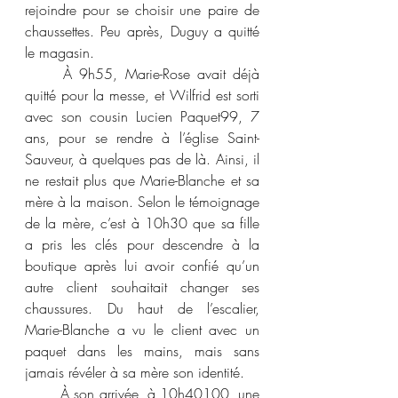
rejoindre pour se choisir une paire de 
chaussettes. Peu après, Duguy a quitté 
le magasin. 
	À 9h55, Marie-Rose avait déjà 
quitté pour la messe, et Wilfrid est sorti 
avec son cousin Lucien Paquet
99
, 7 
ans, pour se rendre à l’église Saint-
Sauveur, à quelques pas de là. Ainsi, il 
ne restait plus que Marie-Blanche et sa 
mère à la maison. Selon le témoignage 
de la mère, c’est à 10h30 que sa fille 
a pris les clés pour descendre à la 
boutique après lui avoir confié qu’un 
autre client souhaitait changer ses 
chaussures. Du haut de l’escalier, 
Marie-Blanche a vu le client avec un 
paquet dans les mains, mais sans 
jamais révéler à sa mère son identité. 
	À son arrivée, à 10h40
100
, une 