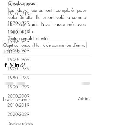
Charbonneau,
1900-1909
Les deux jeunes ont comploté pour 
1910-1919
voler Binette. Ils lui ont volé la somme 
1920-1929
de 26$ après l’avoir assommé avec 
une bouteille.
1930-1939
Texte complet bientôt
1940-1949
Objet contondant
Homicide commis lors d'un vol
1950-1959
1910-1919
1960-1969
1970-1979
1980-1989
1990-1999
2000-2009
Posts récents
Voir tout
2010-2019
2020-2029
Dossiers rejetés