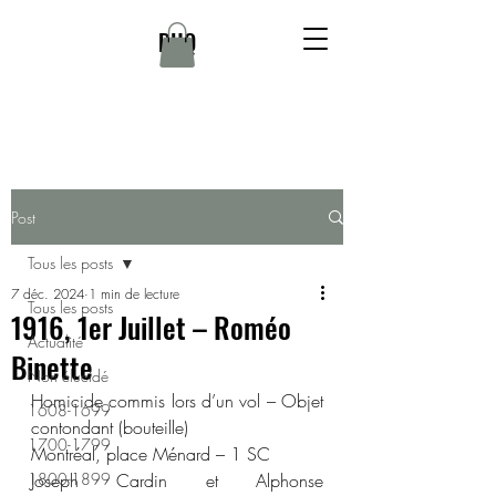
DHQ
Post
Tous les posts
7 déc. 2024
1 min de lecture
Tous les posts
1916, 1er Juillet – Roméo
Actualité
Binette
Non élucidé
Homicide commis lors d’un vol – Objet 
1608-1699
contondant (bouteille)
1700-1799
Montréal, place Ménard – 1 SC
1800-1899
Joseph Cardin et Alphonse 