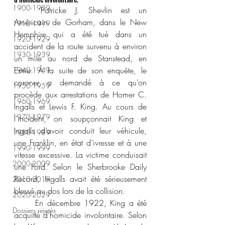
1900-1909
	Patricke J. Shevlin est un 
Américain de Gorham, dans le New 
1910-1919
Hemphire qui a été tué dans un 
1920-1929
accident de la route survenu à environ 
1930-1939
un mile au nord de Stanstead, en 
Estrie. À la suite de son enquête, le 
1940-1949
coroner a demandé à ce qu’on 
1950-1959
procède aux arrestations de Homer C. 
1960-1969
Ingalls et Lewis F. King. Au cours de 
1970-1979
l’incident, on soupçonnait King et 
Ingalls d’avoir conduit leur véhicule, 
1980-1989
une Franklin, en état d’ivresse et à une 
1990-1999
vitesse excessive. La victime conduisait 
2000-2009
une Ford. Selon le Sherbrooke Daily 
Record, Ingalls avait été sérieusement 
2010-2019
blessé au dos lors de la collision.
2020-2029
	En décembre 1922, King a été 
Dossiers rejetés
acquitté d’homicide involontaire. Selon 