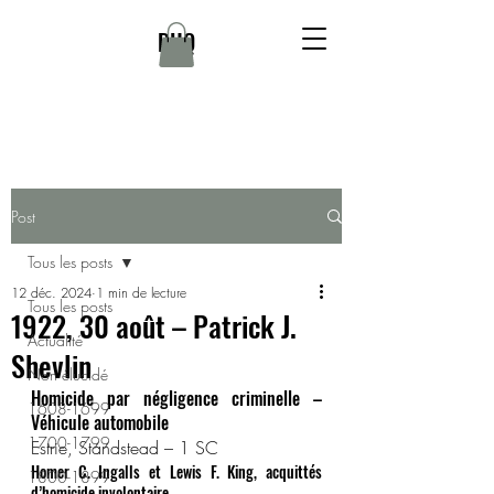
DHQ
Post
Tous les posts
12 déc. 2024
1 min de lecture
Tous les posts
1922, 30 août – Patrick J.
Actualité
Shevlin
Non élucidé
Homicide par négligence criminelle – 
1608-1699
Véhicule automobile
1700-1799
Estrie, Standstead – 1 SC
Homer C. Ingalls et Lewis F. King, acquittés 
1800-1899
d’homicide involontaire.