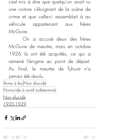
s’est mis à dire que quelqu’un avait vu 
une voiture s’éloignant de la scène de 
crime et que celle-ci ressemblait à au 
véhicule appartenant aux frères 
McGuire.
	On a accusé deux des frères 
McGuire de meurtre, mais en octobre 
1926 ils ont été acquittés, ce qui a 
ramené l’énigme au point de départ. 
Au final, le meurtre de Tyhurst n’a 
jamais été résolu.
Arme à feu
Non élucidé
Homicide à motif indéterminé
Non élucidé
1920-1929