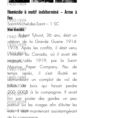
1900-1909
Homicide à motif indéterminé – Arme à 
1910-1919
feu
1920-1929
Saint-Michel-des-Saint – 1 SC
1930-1939
Non élucidé.
	Robert Tyhurst, 36 ans, était un 
1940-1949
vétéran de la Grande Guerre 1914-
1950-1959
1918. Après les conflits, il était venu 
1960-1969
s’installer au Canada, où il avait été 
engagé, dès 1919, par la Saint-
1970-1979
Maurice Paper Company. Peu de 
1980-1989
temps après, il s’est illustré en 
1990-1999
démantelant un complot de vol de 
billots de bois qui faisait perdre 
2000-2009
200 000$ à la compagnie. Il avait 
2010-2019
fini par poster des gardes un peu 
2020-2029
partout sur les rivages afin d’éviter les 
Dossiers rejetés
vols. Il était maintenant assistant-gérant 
de la compagnie.