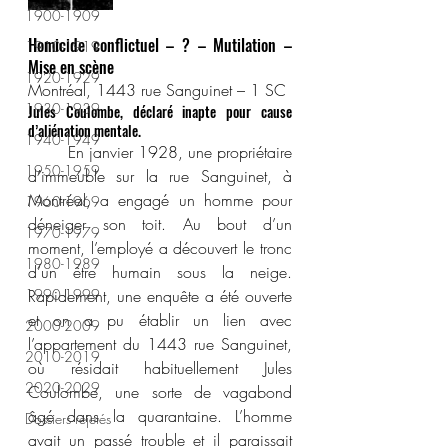
1900-1909
Homicide conflictuel – ? – Mutilation – 
1910-1919
Mise en scène
1920-1929
Montréal, 1443 rue Sanguinet – 1 SC
1930-1939
Jules Coulombe, déclaré inapte pour cause 
d’aliénation mentale.
1940-1949
	En janvier 1928, une propriétaire 
1950-1959
d’immeuble sur la rue Sanguinet, à 
Montréal, a engagé un homme pour 
1960-1969
déneiger son toit. Au bout d’un 
1970-1979
moment, l’employé a découvert le tronc 
1980-1989
d’un être humain sous la neige. 
1990-1999
Rapidement, une enquête a été ouverte 
et on a pu établir un lien avec 
2000-2009
l’appartement du 1443 rue Sanguinet, 
2010-2019
où résidait habituellement Jules 
2020-2029
Coulombe, une sorte de vagabond 
âgé dans la quarantaine. L’homme 
Dossiers rejetés
avait un passé trouble et il paraissait 