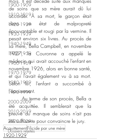
mois. Il est décédé suite aux manques 
1900-1909
de soins que sa mère aurait dû lui 
1910-1919
accorder. À sa mort, le garçon était 
dans un état de malpropreté 
1920-1929
épouvantable et rougi par la vermine. Il 
1930-1939
pesait environ six livres. Au procès de 
1940-1949
sa mère, Bella Campbell, en novembre 
1927, la Couronne a appelé le 
1950-1959
médecin qui avait accouché l’enfant en 
1960-1969
novembre 1926, alors en bonne santé, 
1970-1979
et qui l’avait également vu à sa mort. 
1980-1989
Selon lui, l’enfant a succombé à 
l’épuisement.
1990-1999
	Au terme de son procès, Bella a 
2000-2009
été acquittée. Il semblerait que la 
2010-2019
preuve du manque de soins n’ait pas 
été suffisante pour convaincre le jury.
2020-2029
Acquittement
Filicide par une mère
Dossiers rejetés
1920-1929