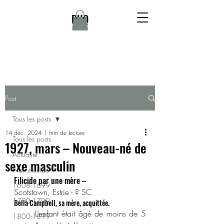
DHQ
Post
Tous les posts
14 déc. 2024
1 min de lecture
Tous les posts
1927, mars – Nouveau-né de
Actualité
sexe masculin
Non élucidé
Filicide par une mère –
1608-1699
Scotstown, Estrie - ? SC
1700-1799
Bella Campbell, sa mère, acquittée.
	L’enfant était âgé de moins de 5 
1800-1899