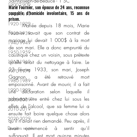
Saint-Joseph-de-Beauce - 1 SC
1900-1909
Marie Fournier, son épouse de 24 ans, reconnue 
coupable d’homicide involontaire, 15 ans de 
1910-1919
prison.
1920-1929
	Mariée depuis 18 mois, Marie 
Fournier savait que son contrat de 
1930-1939
mariage lui devait 1 000$ à la mort 
1940-1949
de son mari. Elle a donc emprunté du 
1950-1959
caustique chez un voisin, sous prétexte 
1960-1969
qu’elle avait du nettoyage à faire. Le 
23 février 1933, son mari, Joseph 
1970-1979
Gagnon, a été retrouvé mort 
1980-1989
empoisonné. Avant de mourir, il a fait 
1990-1999
une déclaration selon laquelle il 
admettait être entré chez lui sous les 
2000-2009
effets de l’alcool, que sa femme lui a 
2010-2019
ensuite fait boire quelque chose alors 
2020-2029
qu’il n’avait rien demandé. Peu après, il 
avait commencé à sentir qu’il 
Dossiers rejetés
suffoquait. Il est mort quinze minutes 