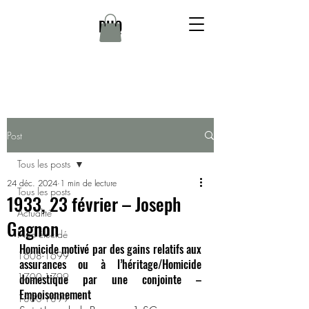
DHQ
Post
Tous les posts
24 déc. 2024
1 min de lecture
Tous les posts
1933, 23 février – Joseph
Actualité
Gagnon
Non élucidé
Homicide motivé par des gains relatifs aux 
1608-1699
assurances ou à l’héritage/Homicide 
1700-1799
domestique par une conjointe – 
Empoisonnement
1800-1899