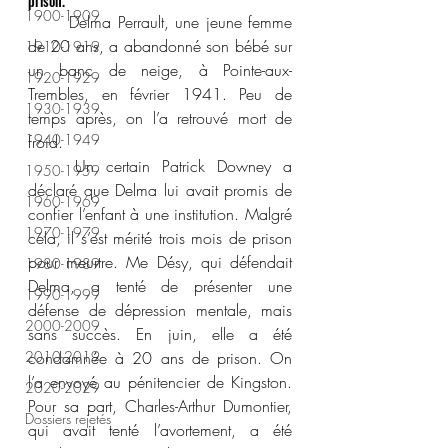
prison.
1900-1909
	Delma Perrault, une jeune femme 
de 20 ans, a abandonné son bébé sur 
1910-1919
un banc de neige, à Pointe-aux-
1920-1929
Trembles, en février 1941. Peu de 
1930-1939
temps après, on l’a retrouvé mort de 
1940-1949
froid.
	Un certain Patrick Downey a 
1950-1959
déclaré que Delma lui avait promis de 
1960-1969
confier l’enfant à une institution. Malgré 
1970-1979
cela, il s’est mérité trois mois de prison 
pour meurtre. Me Désy, qui défendait 
1980-1989
Delma, a tenté de présenter une 
1990-1999
défense de dépression mentale, mais 
2000-2009
sans succès. En juin, elle a été 
2010-2019
condamnée à 20 ans de prison. On 
l’a envoyé au pénitencier de Kingston. 
2020-2029
Pour sa part, Charles-Arthur Dumontier, 
Dossiers rejetés
qui avait tenté l’avortement, a été 