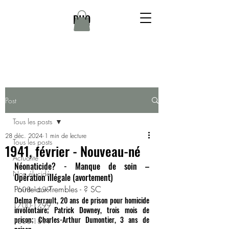
DHQ
Post
Tous les posts
28 déc. 2024
1 min de lecture
Tous les posts
1941, février - Nouveau-né
Actualité
Néonaticide? - Manque de soin – 
Non élucidé
Opération illégale (avortement)
Pointe-aux-Trembles - ? SC
1608-1699
Delma Perrault, 20 ans de prison pour homicide 
1700-1799
involontaire; Patrick Downey, trois mois de 
prison; Charles-Arthur Dumontier, 3 ans de 
1800-1899