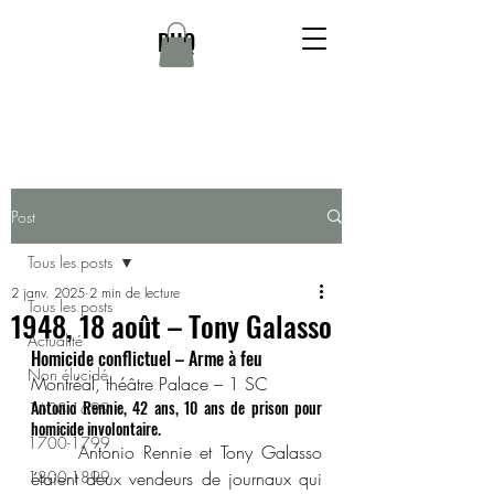
DHQ
Post
Tous les posts
2 janv. 2025
2 min de lecture
Tous les posts
1948, 18 août – Tony Galasso
Actualité
Homicide conflictuel – Arme à feu
Non élucidé
Montréal, théâtre Palace – 1 SC
Antonio Rennie, 42 ans, 10 ans de prison pour 
1608-1699
homicide involontaire.
1700-1799
	Antonio Rennie et Tony Galasso 
1800-1899
étaient deux vendeurs de journaux qui 