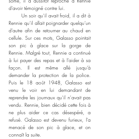
sortie, il a aussitôt reproché à Rennie 
d’avoir témoigné contre lui.
	Un soir qu’il avait froid, il a dit à 
Rennie qu’il allait poignarder quelqu’un 
d’autre afin de retourner au chaud en 
cellule. Sur ces mots, Galasso pointait 
son pic à glace sur la gorge de 
Rennie. Malgré tout, Rennie a continué 
à lui payer des repas et à l’aider à sa 
façon. Il est même allé jusqu’à 
demander la protection de la police. 
Puis le 18 août 1948, Galasso est 
venu le voir en lui demandant de 
reprendre les journaux qu’il n'avait pas 
vendu. Rennie, bien décidé cette fois à 
ne plus aider ce cas désespéré, a 
refusé. Galasso est devenu furieux, l’a 
menacé de son pic à glace, et on 
connaît la suite.