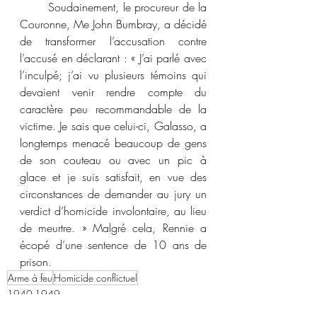
	Soudainement, le procureur de la 
Couronne, Me John Bumbray, a décidé 
de transformer l’accusation contre 
l’accusé en déclarant : « J’ai parlé avec 
l’inculpé; j’ai vu plusieurs témoins qui 
devaient venir rendre compte du 
caractère peu recommandable de la 
victime. Je sais que celui-ci, Galasso, a 
longtemps menacé beaucoup de gens 
de son couteau ou avec un pic à 
glace et je suis satisfait, en vue des 
circonstances de demander au jury un 
verdict d’homicide involontaire, au lieu 
de meurtre. » Malgré cela, Rennie a 
écopé d’une sentence de 10 ans de 
prison.
Arme à feu
Homicide conflictuel
1940-1949