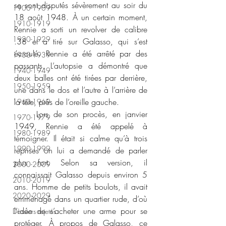
se sont disputés sévèrement au soir du 
1900-1909
18 août 1948. À un certain moment, 
1910-1919
Rennie a sorti un revolver de calibre 
1920-1929
.38 et a tiré sur Galasso, qui s’est 
écroulé. Rennie a été arrêté par des 
1930-1939
passants. L’autopsie a démontré que 
1940-1949
deux balles ont été tirées par derrière, 
1950-1959
une dans le dos et l’autre à l’arrière de 
la tête, près de l’oreille gauche.
1960-1969
	Lors de son procès, en janvier 
1970-1979
1949, Rennie a été appelé à 
1980-1989
témoigner. Il était si calme qu’à trois 
1990-1999
reprises on lui a demandé de parler 
plus fort. Selon sa version, il 
2000-2009
connaissait Galasso depuis environ 5 
2010-2019
ans. Homme de petits boulots, il avait 
2020-2029
emménagé dans un quartier rude, d’où 
l’idée de s’acheter une arme pour se 
Dossiers rejetés
protéger. À propos de Galasso, ce 