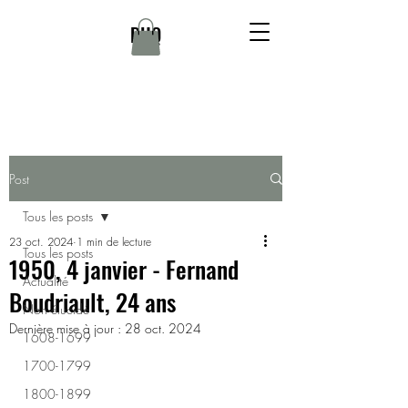
DHQ
Post
Tous les posts
23 oct. 2024
1 min de lecture
Tous les posts
1950, 4 janvier - Fernand
Actualité
Boudriault, 24 ans
Non élucidé
Dernière mise à jour :
28 oct. 2024
1608-1699
1700-1799
1800-1899