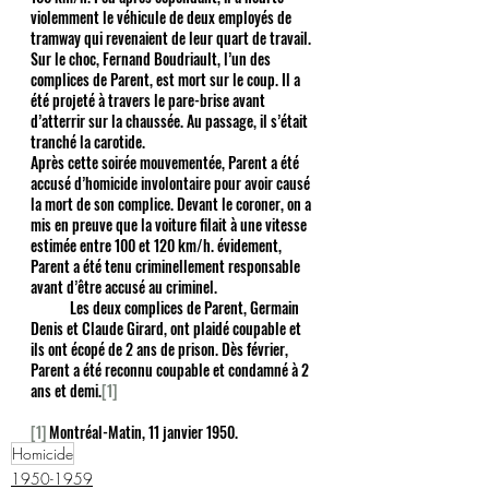
violemment le véhicule de deux employés de 
tramway qui revenaient de leur quart de travail. 
Sur le choc, Fernand Boudriault, l’un des 
complices de Parent, est mort sur le coup. Il a 
été projeté à travers le pare-brise avant 
d’atterrir sur la chaussée. Au passage, il s’était 
tranché la carotide.
Après cette soirée mouvementée, Parent a été 
accusé d’homicide involontaire pour avoir causé 
la mort de son complice. Devant le coroner, on a 
mis en preuve que la voiture filait à une vitesse 
estimée entre 100 et 120 km/h. évidement, 
Parent a été tenu criminellement responsable 
avant d’être accusé au criminel.
            Les deux complices de Parent, Germain 
Denis et Claude Girard, ont plaidé coupable et 
ils ont écopé de 2 ans de prison. Dès février, 
Parent a été reconnu coupable et condamné à 2 
ans et demi.
[1]
[1]
 Montréal-Matin, 11 janvier 1950.
Homicide
1950-1959