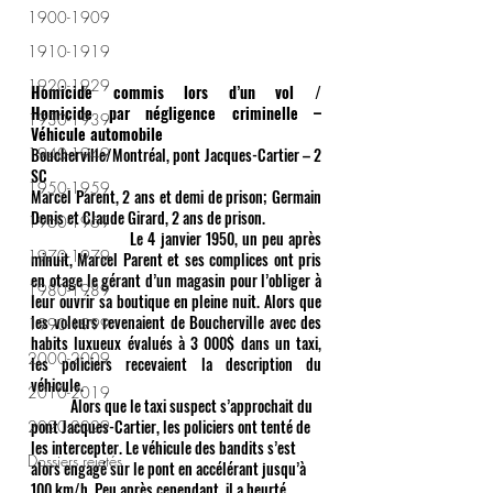
1900-1909
1910-1919
1920-1929
Homicide commis lors d’un vol / 
Homicide par négligence criminelle – 
1930-1939
Véhicule automobile 
Boucherville/Montréal, pont Jacques-Cartier – 2 
1940-1949
SC 
1950-1959
Marcel Parent, 2 ans et demi de prison; Germain 
Denis et Claude Girard, 2 ans de prison. 
1960-1969
	            Le 4 janvier 1950, un peu après 
1970-1979
minuit, Marcel Parent et ses complices ont pris 
en otage le gérant d’un magasin pour l’obliger à 
1980-1989
leur ouvrir sa boutique en pleine nuit. Alors que 
les voleurs revenaient de Boucherville avec des 
1990-1999
habits luxueux évalués à 3 000$ dans un taxi, 
2000-2009
les policiers recevaient la description du 
véhicule.
2010-2019
            Alors que le taxi suspect s’approchait du 
pont Jacques-Cartier, les policiers ont tenté de 
2020-2029
les intercepter. Le véhicule des bandits s’est 
Dossiers rejetés
alors engagé sur le pont en accélérant jusqu’à 
100 km/h. Peu après cependant, il a heurté 