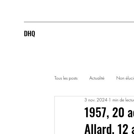
DHQ
Tous les posts
Actualité
Non éluc
3 nov. 2024
1 min de lectu
1920-1929
1930-1939
1957, 20 ao
Allard, 12 
1990-1999
2000-2009