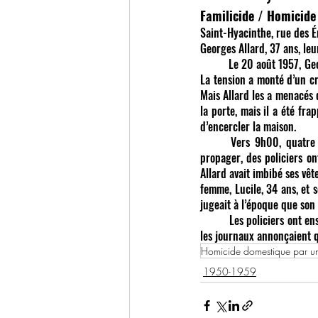
Familicide / Homicide
Saint-Hyacinthe, rue des É
Georges Allard, 37 ans, leu
	Le 20 août 1957, Georges Allard, qui devait bientôt subir un examen psychiatrique, a décidé d’en finir avec la vie. 
La tension a monté d’un cr
Mais Allard les a menacés d
la porte, mais il a été fra
d’encercler la maison.
	Vers 9h00, quatre des six enfants du couple ont réussi à sortir. Lorsque les flammes ont commencé à se 
propager, des policiers ont
Allard avait imbibé ses vêt
femme, Lucile, 34 ans, et s
jugeait à l’époque que son 
	Les policiers ont ensuite découvert que la porte et les fenêtres avaient été barricadés. Quelques jours plus tard, 
les journaux annonçaient qu
Homicide domestique par un 
1950-1959