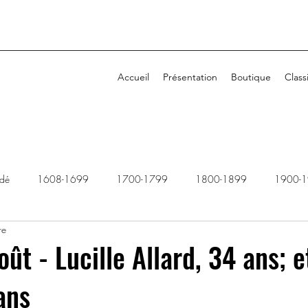
Accueil
Présentation
Boutique
Class
idé
1608-1699
1700-1799
1800-1899
1900-
re
1940-1949
1950-1959
1960-1969
1970-1979
ût - Lucille Allard, 34 ans; 
ans
2010-2019
2020-2029
Dossiers rejetés