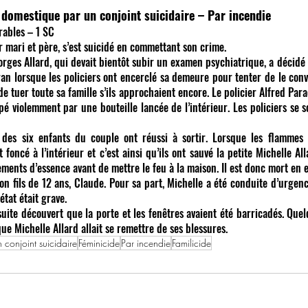
 domestique par un conjoint suicidaire – Par incendie
rables – 1 SC
r mari et père, s’est suicidé en commettant son crime.
an lorsque les policiers ont encerclé sa demeure pour tenter de le conv
e tuer toute sa famille s’ils approchaient encore. Le policier Alfred Parad
ppé violemment par une bouteille lancée de l’intérieur. Les policiers se s
 foncé à l’intérieur et c’est ainsi qu’ils ont sauvé la petite Michelle All
ements d’essence avant de mettre le feu à la maison. Il est donc mort en e
on fils de 12 ans, Claude. Pour sa part, Michelle a été conduite d’urgence
état était grave.
e Michelle Allard allait se remettre de ses blessures.
conjoint suicidaire
Féminicide
Par incendie
Familicide