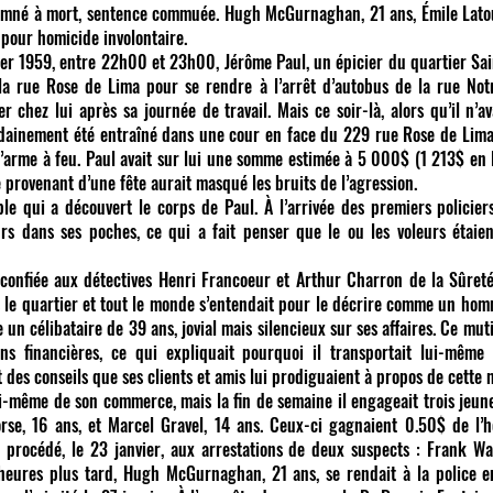
mné à mort, sentence commuée. Hugh McGurnaghan, 21 ans, Émile Latour
pour homicide involontaire.
nvier 1959, entre 22h00 et 23h00, Jérôme Paul, un épicier du quartier Sai
la rue Rose de Lima pour se rendre à l’arrêt d’autobus de la rue Notr
er chez lui après sa journée de travail. Mais ce soir-là, alors qu’il n’a
oudainement été entraîné dans une cour en face du 229 rue Rose de Lima
d’arme à feu. Paul avait sur lui une somme estimée à 5 000$ (1 213$ en 
 provenant d’une fête aurait masqué les bruits de l’agression.
ours dans ses poches, ce qui a fait penser que le ou les voleurs étaie
é confiée aux détectives Henri Francoeur et Arthur Charron de la Sûreté
 le quartier et tout le monde s’entendait pour le décrire comme un homm
un célibataire de 39 ans, jovial mais silencieux sur ses affaires. Ce mutis
ons financières, ce qui expliquait pourquoi il transportait lui-même 
des conseils que ses clients et amis lui prodiguaient à propos de cette 
 lui-même de son commerce, mais la fin de semaine il engageait trois jeun
rse, 16 ans, et Marcel Gravel, 14 ans. Ceux-ci gagnaient 0.50$ de l’h
nt procédé, le 23 janvier, aux arrestations de deux suspects : Frank Wa
heures plus tard, Hugh McGurnaghan, 21 ans, se rendait à la police 