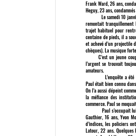
Frank Ward, 26 ans, conda
Heguy, 23 ans, condamnés 
            Le samedi 10 ja
remontait tranquillement 
trajet habituel pour rentr
centaine de pieds, il a s
et achevé d’un projectile 
chèques). La musique forte
	C’est un jeune couple qui a découvert le corps de Paul. À l’arrivée des premiers policiers, on a constaté que 
l’argent se trouvait touj
amateurs.
            L’enquête a ét
Paul était bien connu dans
On l’a aussi dépeint comme 
la méfiance des instituti
commerce. Paul se moquait 
            Paul s’occupait
Gauthier, 16 ans, Yvon Mo
d’indices, les policiers o
Latour, 22 ans. Quelques 