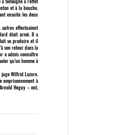
a témoigné à l’effet 
nton et à la bouche. 
ant ensuite les deux 
autres effectuaient 
ard était armé. Il a 
it se produire et il 
à son retour dans la 
r a admis connaître 
 voler qu’un homme à 
 juge Wilfrid Lazure. 
en emprisonnement à 
Arnold Heguy – ont, 