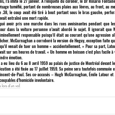
s, l’a imité le 27 janvier. À l’enquête du coroner, le Dr Rosario Fontaine 
 visage tuméfié, portant de nombreuses plaies aux lèvres, au front, au me
e .38, le coup avait été tiré à bout portant sous le bras gauche, perfor
avait entraîné une mort rapide.
qué avoir pris une marche dans les rues avoisinantes pendant que les 
tour dans la voiture personne n’avait abordé le sujet. Il ignorait que W
inellement responsable puisqu’il était au courant qu’une agression alla
mpêcher. McGurnaghan a corroboré la version de Heguy, exception faite qu’
qu’il venait de tuer un homme « accidentellement. » Pour sa part, Latou
uvait sur ses heures de travail. « Un homme en boisson c’est plus facile à
oindre émotion.
d a eu lieu du 6 au 8 avril 1959 au palais de justice de Montréal devant le
ution a été fixée au 17 juillet 1959. Sa peine sera toutefois commuée 
Vincent-de-Paul. Ses co-accusés – Hugh McGurnaghan, Émile Latour et 
coupables d’homicide involontaire.
lors d'un vol