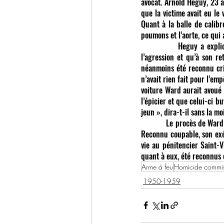
avocat. Arnold Heguy, 23 an
que la victime avait eu le
Quant à la balle de calibr
poumons et l’aorte, ce qui 
            Heguy a expli
l’agression et qu’à son re
néanmoins été reconnu crim
n’avait rien fait pour l’e
voiture Ward aurait avoué 
l’épicier et que celui-ci b
jeun », dira-t-il sans la m
            Le procès de War
Reconnu coupable, son exéc
vie au pénitencier Saint-
quant à eux, été reconnus 
Arme à feu
Homicide commis 
1950-1959