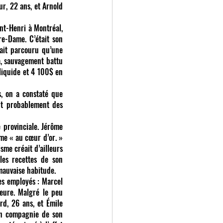
, 22 ans, et Arnold 
nt-Henri à Montréal, 
e-Dame. C’était son 
vait parcouru qu’une 
, sauvagement battu 
liquide et 4 100$ en 
nt probablement des 
 provinciale. Jérôme 
e « au cœur d’or. » 
me créait d’ailleurs 
les recettes de son 
mauvaise habitude.
es employés : Marcel 
eure. Malgré le peu 
rd, 26 ans, et Émile 
en compagnie de son 