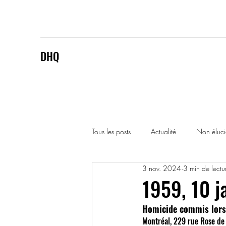
DHQ
Tous les posts
Actualité
Non éluc
3 nov. 2024
3 min de lectu
1920-1929
1930-1939
1959, 10 j
Homicide commis lors 
1990-1999
2000-2009
Montréal, 229 rue Rose de