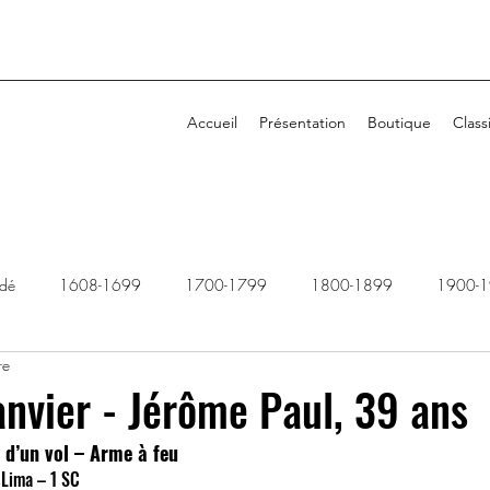
Accueil
Présentation
Boutique
Class
idé
1608-1699
1700-1799
1800-1899
1900-
re
1940-1949
1950-1959
1960-1969
1970-1979
anvier - Jérôme Paul, 39 ans
d’un vol – Arme à feu
2010-2019
2020-2029
Dossiers rejetés
 Lima – 1 SC