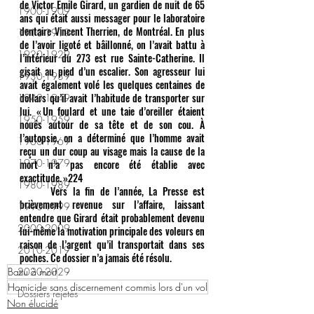
de Victor Émile Girard, un gardien de nuit de 65 
1900-1909
ans qui était aussi messager pour le laboratoire 
dentaire Vincent Therrien, de Montréal. En plus 
1910-1919
de l’avoir ligoté et bâillonné, on l’avait battu à 
1920-1929
l’intérieur du 273 est rue Sainte-Catherine. Il 
gisait au pied d’un escalier. Son agresseur lui 
1930-1939
avait également volé les quelques centaines de 
dollars qu’il avait l’habitude de transporter sur 
1940-1949
lui. « Un foulard et une taie d’oreiller étaient 
1950-1959
noués autour de sa tête et de son cou. À 
l’autopsie, on a déterminé que l’homme avait 
1960-1969
reçu un dur coup au visage mais la cause de la 
1970-1979
mort n’a pas encore été établie avec 
exactitude. »224 
1980-1989
	Vers la fin de l’année, La Presse est 
brièvement revenue sur l’affaire, laissant 
1990-1999
entendre que Girard était probablement devenu 
2000-2009
lui-même la motivation principale des voleurs en 
raison de l’argent qu’il transportait dans ses 
2010-2019
poches. Ce dossier n’a jamais été résolu. 
Battu à mort
2020-2029
Homicide sans discernement commis lors d'un vol
Dossiers rejetés
Non élucidé