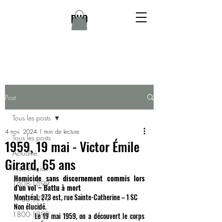
DHQ
Post
Tous les posts
4 nov. 2024
1 min de lecture
Tous les posts
1959, 19 mai - Victor Émile
Actualité
Girard, 65 ans
Non élucidé
Homicide sans discernement commis lors 
1608-1699
d’un vol – Battu à mort 
Montréal, 273 est, rue Sainte-Catherine – 1 SC 
1700-1799
Non élucidé. 
1800-1899
	Le 19 mai 1959, on a découvert le corps 