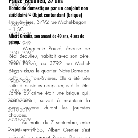
Pauzé-Beaulieu, 37 ans
1900-1909
Homicide domestique par un conjoint non 
suicidaire – Objet contondant (brique)
1910-1919
Trois-Rivières, 3792 rue Michel-Bégon 
1920-1929
– 1 SC
1930-1939
Albert Grenier, son amant de 49 ans, 4 ans de 
prison.
1940-1949
	Marguerite Pauzé, épouse de 
1950-1959
Réal Beaulieu, habitait avec son père, 
1960-1969
Pierre Pauzé, au 3792 rue Michel-
Bégon dans le quartier Notre-Dame-de-
1970-1979
la-Paix, à Trois-Rivières. Elle a été tuée 
1980-1989
suite à plusieurs coups reçus à la tête. 
1990-1999
L’arme du crime était une brique qui, 
normalement, servait à maintenir la 
2000-2009
porte ouverte durant les journées 
2010-2019
chaudes.
2020-2029
	Au matin du 7 septembre, entre 
Dossiers rejetés
7h50 et 7h55, Albert Grenier s’est 
présenté au sergent Roland Poitras du 