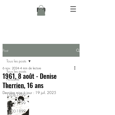
DHQ
Post
Tous les posts
6 nov. 2024
4 min de lecture
Tous les posts
1961, 8 août - Denise
Actualité
Therrien, 16 ans
Non élucidé
Dernière mise à jour :
19 juil. 2025
1608-1699
1700-1799
1800-1899