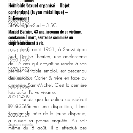
1900-1909
Homicide sexuel organisé – Objet 
contondant (tuyau métallique) – 
1910-1919
Enlèvement
1920-1929
Shawinigan-Sud – 3 SC
Marcel Bernier, 43 ans, inconnu de sa victime, 
1930-1939
condamné à mort, sentence commuée en 
1940-1949
emprisonnement à vie.
	Le 8 août 1961, à Shawinigan 
1950-1959
Sud, Denise Therrien, une adolescente 
1960-1969
de 16 ans qui croyait se rendre à son 
1970-1979
premier véritable emploi, est descendu 
de l’autobus Carier & Frère en face du 
1980-1989
cimetière Saint-Michel. C’est la dernière 
1990-1999
fois qu’on l’a vu vivante.
2000-2009
	Tandis que la police considérait 
2010-2019
le cas comme une disparition, Henri 
Therrien, le père de la jeune disparue, 
2020-2029
a ouvert sa propre enquête. Au soir 
Dossiers rejetés
même du 8 août, il a effectué des 