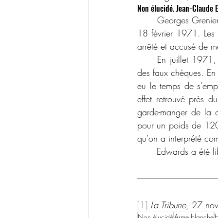
Non élucidé. Jean-Claude E
	Georges Grenier, un épicier de 55 ans, a été tué dans son commerce de Lac Mégantic, le 
18 février 1971. Les 
arrêté et accusé de me
	En juillet 1971, Edwards a reçu une condamnation de 7 jours de prison pour avoir utilisé 
des faux chèques. En
eu le temps de s’empa
effet retrouvé près 
garde-manger de la c
pour un poids de 120 
qu’on a interprété co
	Edwards a été li
[1]
La Tribune
, 27 no
Non élucidé
Arme blanche
H