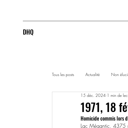
DHQ
Tous les posts
Actualité
Non éluc
15 déc. 2024
1 min de lec
1920-1929
1930-1939
1971, 18 f
Homicide commis lors d’
1990-1999
2000-2009
Lac Mégantic, 4375 r