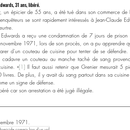
dwards, 31 ans, libéré.
enquêteurs se sont rapidement intéressés à Jean-Claude Ed
urtre.
 novembre 1971, lors de son procès, on a pu apprendre que
rer d’un couteau de cuisine pour tenter de se défendre. 
du cadavre un couteau au manche taché de sang provenant
uisine. »
[1]
 Il faut aussi retenir que Grenier mesurait 5 p
livres. De plus, il y avait du sang partout dans sa cuisine 
mme un signe de défense.
béré car son arrestation a été jugé illégale.
vembre 1971.
omicide commis lors d'un vol