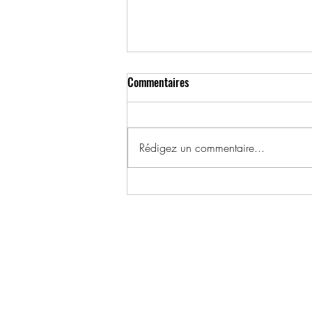
Commentaires
Rédigez un commentaire...
1992, 15 décembre – Marco
Dubois, 25 ans