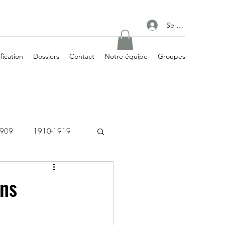
Se connecter
ification
Dossiers
Contact
Notre équipe
Groupes
1909
1910-1919
1980-1989
ans