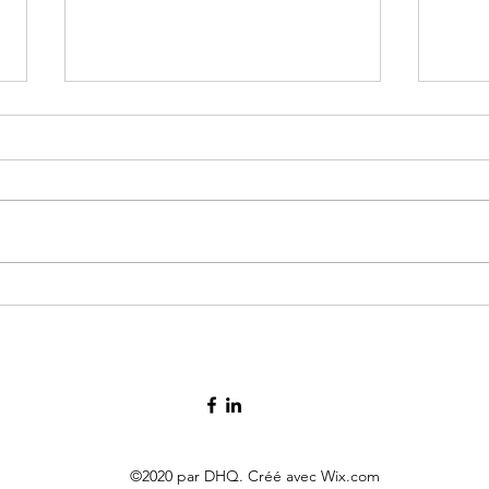
2002, 17 mars - André
2002,
Charbonneau, 43 ans
ans
©2020 par DHQ. Créé avec Wix.com