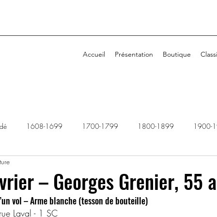
Accueil
Présentation
Boutique
Class
idé
1608-1699
1700-1799
1800-1899
1900-
ture
1940-1949
1950-1959
1960-1969
1970-1979
évrier – Georges Grenier, 55 
un vol – Arme blanche (tesson de bouteille)
2010-2019
2020-2029
Dossiers rejetés
ue Laval - 1 SC