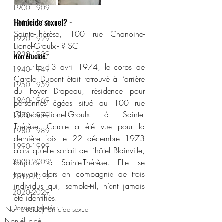
1900-1909
Homicide sexuel? -
1910-1919
Sainte-Thérèse, 100 rue Chanoine-
1920-1929
Lionel-Groulx - ? SC
1930-1939
Non élucidé.
	Le 13 avril 1974, le corps de 
1940-1949
Carole Dupont était retrouvé à l’arrière 
1950-1959
du Foyer Drapeau, résidence pour 
1960-1969
personnes âgées situé au 100 rue 
Chanoine-Lionel-Groulx à Sainte-
1970-1979
Thérèse. Carole a été vue pour la 
1980-1989
dernière fois le 22 décembre 1973 
1990-1999
alors qu’elle sortait de l’hôtel Blainville, 
2000-2009
toujours à Sainte-Thérèse. Elle se 
trouvait alors en compagnie de trois 
2010-2019
individus qui, semble-t-il, n’ont jamais 
2020-2029
été identifiés.
Dossiers rejetés
Non élucidé
Homicide sexuel
Non élucidé