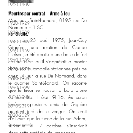
1900-1909
Meurtre par contrat – Arme à feu
1910-1919
Montréal, Saint-Léonard, 8195 rue De 
1920-1929
Normand – 1 SC
1930-1939
Non élucidé.
	Le 23 août 1975, Jean-Guy 
1940-1949
Giguère, une relation de Claude 
1950-1959
Ellefsen, a été abattu d'une balle de fort 
1960-1969
calibre alors qu'il s'apprêtait à monter 
dans son automobile stationnée près de 
1970-1979
chez lui, sur la rue De Normand, dans 
1980-1989
le quartier Saint-Léonard. On raconte 
1990-1999
que le tireur se trouvait à bord d’une 
2000-2009
camionnette. Il était 9h16. Au salon 
funéraire, plusieurs amis de Giguère 
2010-2019
auraient juré de le venger. On croit 
2020-2029
d’ailleurs que la tuerie de la rue Adam, 
Dossiers rejetés
survenue le 17 octobre, s’inscrivait 
dans cette stratégie de vengeance.