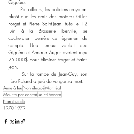
Giguère.
	Par ailleurs, les policiers croyaient 
plutôt que les amis des motards Gilles 
Forget et Pierre Saint-Jean, tués le 12 
juin à la Brasserie Iberville, se 
cacheraient derrière ce règlement de 
compte. Une rumeur voulait que 
Giguère et Armand Auger avaient reçu 
25,000$ pour éliminer Forget et Saint-
Jean.
	Sur la tombe de Jean-Guy, son 
frère Roland a juré de venger sa mort.
Arme à feu
Non élucidé
Montréal
Meurtre par contrat
Saint-Léonard
Non élucidé
1970-1979