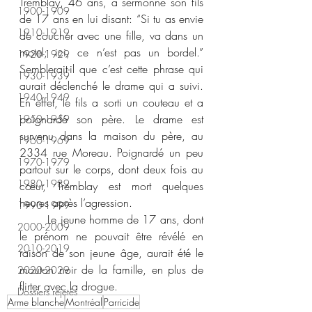
Tremblay, 46 ans, a sermonné son fils 
1900-1909
de 17 ans en lui disant: “Si tu as envie 
1910-1919
de coucher avec une fille, va dans un 
motel; ici, ce n’est pas un bordel.” 
1920-1929
Semblerait-il que c’est cette phrase qui 
1930-1939
aurait déclenché le drame qui a suivi. 
1940-1949
En effet, le fils a sorti un couteau et a 
poignardé son père. Le drame est 
1950-1959
survenu dans la maison du père, au 
1960-1969
2334 rue Moreau. Poignardé un peu 
1970-1979
partout sur le corps, dont deux fois au 
1980-1989
cœur, Tremblay est mort quelques 
heures après l’agression.
1990-1999
	Le jeune homme de 17 ans, dont 
2000-2009
le prénom ne pouvait être révélé en 
2010-2019
raison de son jeune âge, aurait été le 
mouton noir de la famille, en plus de 
2020-2029
flirter avec la drogue.
Dossiers rejetés
Arme blanche
Montréal
Parricide