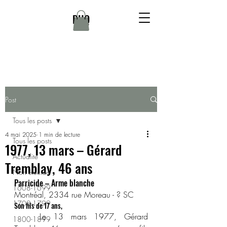
DHQ
Post
Tous les posts
4 mai 2025
1 min de lecture
Tous les posts
1977, 13 mars – Gérard
Actualité
Tremblay, 46 ans
Non élucidé
Parricide – Arme blanche
1608-1699
Montréal, 2334 rue Moreau - ? SC
1700-1799
Son fils de 17 ans,
	Le 13 mars 1977, Gérard 
1800-1899