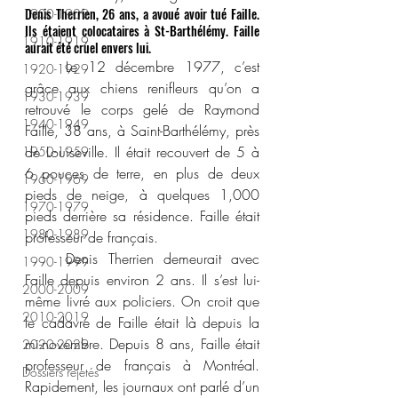
Denis Therrien, 26 ans, a avoué avoir tué Faille. 
1900-1909
Ils étaient colocataires à St-Barthélémy. Faille 
1910-1919
aurait été cruel envers lui.
	Le 12 décembre 1977, c’est 
1920-1929
grâce aux chiens renifleurs qu’on a 
1930-1939
retrouvé le corps gelé de Raymond 
1940-1949
Faille, 38 ans, à Saint-Barthélémy, près 
de Louiseville. Il était recouvert de 5 à 
1950-1959
6 pouces de terre, en plus de deux 
1960-1969
pieds de neige, à quelques 1,000 
1970-1979
pieds derrière sa résidence. Faille était 
1980-1989
professeur de français.
	Denis Therrien demeurait avec 
1990-1999
Faille depuis environ 2 ans. Il s’est lui-
2000-2009
même livré aux policiers. On croit que 
2010-2019
le cadavre de Faille était là depuis la 
mi-novembre. Depuis 8 ans, Faille était 
2020-2029
professeur de français à Montréal. 
Dossiers rejetés
Rapidement, les journaux ont parlé d’un 