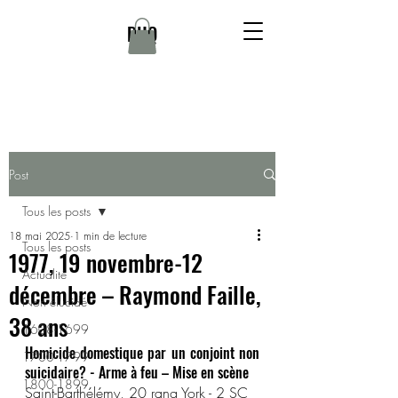
DHQ
Post
Tous les posts
18 mai 2025
1 min de lecture
Tous les posts
1977, 19 novembre-12
Actualité
décembre – Raymond Faille,
Non élucidé
38 ans
1608-1699
Homicide domestique par un conjoint non 
1700-1799
suicidaire? - Arme à feu – Mise en scène
1800-1899
Saint-Barthélémy, 20 rang York - 2 SC