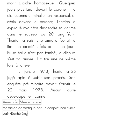
motif d’ordre homosexuel. Quelques 
jours plus tard, devant le coroner, il a 
été reconnu criminellement responsable. 
Mais devant le coroner, Therrien a 
expliqué avoir fait descendre sa victime 
dans le sous-sol du 20 rang York. 
Therrien a saisi une arme à feu et l’a 
tiré une première fois dans une joue. 
Puise Faille n’est pas tombé, la dispute 
s’est poursuivie. Il a tiré une deuxième 
fois, à la tête.
	En janvier 1978, Therrien a été 
jugé apte à subir son procès. Son 
enquête préliminaire devait s’ouvrir le 
22 mars 1978. Aucun autre 
développement connu.
Arme à feu
Mise en scène
Homicide domestique par un conjoint non suicidaire
Saint-Barthélémy