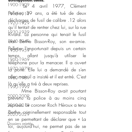
1900-1909
	Le 4 avril 1977, Clément 
Pelletier, 39 ans, a été tué de deux 
1910-1919
décharges de fusil de calibre .12 alors 
1920-1929
qu’il tentait de rentrer chez lui, sur la rue 
1930-1939
Rivard. La personne qui tenait le fusil 
était Berthe Bisson-Roy, son ex-amie. 
1940-1949
Pelletier l’importunait depuis un certain 
1950-1959
temps, allant jusqu’à utiliser le 
1960-1969
téléphone pour la menacer. Il a ouvert 
1970-1979
la porte. Elle lui a demandé de s’en 
aller, mais il a insisté et il est entré. C’est 
1980-1989
là qu’elle a tiré à deux reprises.
1990-1999
	Mme Bisson-Roy avait pourtant 
2000-2009
prévenu la police à au moins cinq 
reprises. Le coroner Roch Héroux a tenu 
2010-2019
Berthe criminellement responsable tout 
2020-2029
en se permettant de déclarer que « La 
Dossiers rejetés
loi, aujourd’hui, ne permet pas de se 