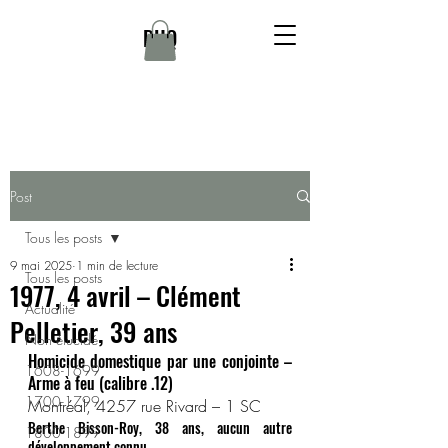
DHQ
Post
Tous les posts
9 mai 2025
1 min de lecture
Tous les posts
1977, 4 avril – Clément
Actualité
Pelletier, 39 ans
Non élucidé
Homicide domestique par une conjointe – 
1608-1699
Arme à feu (calibre .12)
1700-1799
Montréal, 4257 rue Rivard – 1 SC
Berthe Bisson-Roy, 38 ans, aucun autre 
1800-1899
développement connu.