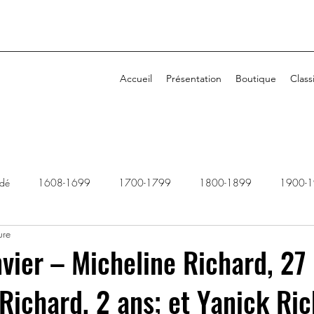
Accueil
Présentation
Boutique
Class
idé
1608-1699
1700-1799
1800-1899
1900-
ure
1940-1949
1950-1959
1960-1969
1970-1979
nvier – Micheline Richard, 27
Richard, 2 ans; et Yanick Ric
2010-2019
2020-2029
Dossiers rejetés