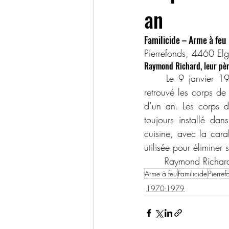
an
Familicide – Arme à feu 
Pierrefonds, 4460 El
Raymond Richard, leur père
	Le 9 janvier 1978, c’est dans la résidence familiale des Richard, à Pierrefonds qu’on a 
retrouvé les corps de
d’un an. Les corps de
toujours installé dan
cuisine, avec la cara
utilisée pour éliminer 
	Raymond Richard 
Arme à feu
Familicide
Pierref
1970-1979