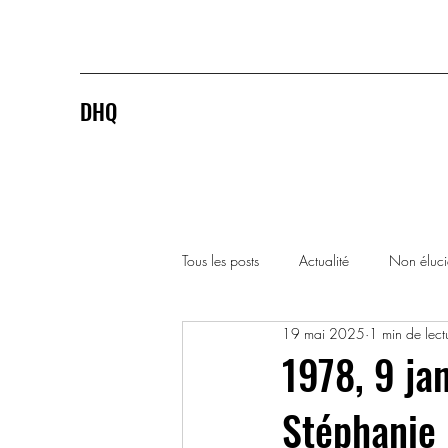
DHQ
Tous les posts
Actualité
Non éluc
19 mai 2025
1 min de lect
1920-1929
1930-1939
1978, 9 ja
Stéphanie 
1990-1999
2000-2009