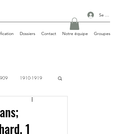
Se connecter
ification
Dossiers
Contact
Notre équipe
Groupes
1909
1910-1919
1980-1989
 ans;
hard, 1