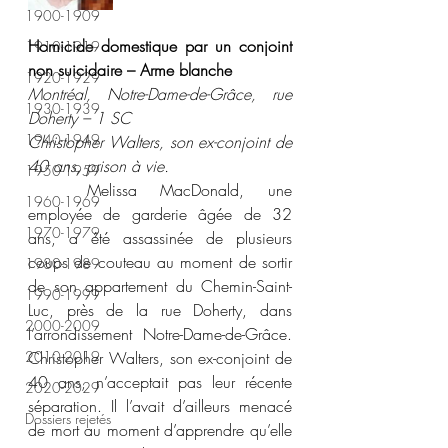
1900-1909
Homicide domestique par un conjoint 
1910-1919
non suicidaire – Arme blanche 
1920-1929
Montréal, Notre-Dame-de-Grâce, rue 
1930-1939
Doherty – 1 SC
1940-1949
Christopher Walters, son ex-conjoint de 
40 ans, prison à vie.
1950-1959
	Melissa MacDonald, une 
1960-1969
employée de garderie âgée de 32 
1970-1979
ans, a été assassinée de plusieurs 
coups de couteau au moment de sortir 
1980-1989
de son appartement du Chemin-Saint-
1990-1999
Luc, près de la rue Doherty, dans 
2000-2009
l’arrondissement Notre-Dame-de-Grâce. 
2010-2019
Christopher Walters, son ex-conjoint de 
40 ans, n’acceptait pas leur récente 
2020-2029
séparation. Il l’avait d’ailleurs menacé 
Dossiers rejetés
de mort au moment d’apprendre qu’elle 