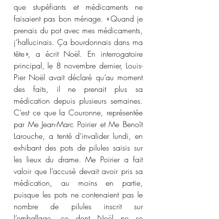
que stupéfiants et médicaments ne 
faisaient pas bon ménage. « Quand je 
prenais du pot avec mes médicaments, 
j’hallucinais. Ça bourdonnais dans ma 
tête », a écrit Noël. En interrogatoire 
principal, le 8 novembre dernier, Louis-
Pier Noël avait déclaré qu’au moment 
des faits, il ne prenait plus sa 
médication depuis plusieurs semaines. 
C’est ce que la Couronne, représentée 
par Me Jean-Marc Poirier et Me Benoît 
Larouche, a tenté d’invalider lundi, en 
exhibant des pots de pilules saisis sur 
les lieux du drame. Me Poirier a fait 
valoir que l’accusé devait avoir pris sa 
médication, au moins en partie, 
puisque les pots ne contenaient pas le 
nombre de pilules inscrit sur 
l’emballage, ce dont Noël ne se 