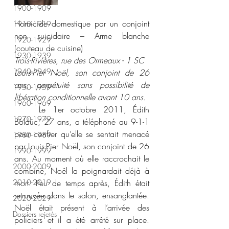
1900-1909
Homicide domestique par un conjoint 
1910-1919
non suicidaire – Arme blanche 
1920-1929
(couteau de cuisine) 
1930-1939
Trois-Rivières, rue des Ormeaux - 1 SC 
1940-1949
Louis-Pier Noël, son conjoint de 26 
ans, perpétuité sans possibilité de 
1950-1959
libération conditionnelle avant 10 ans. 
1960-1969
	Le 1er octobre 2011, Édith 
1970-1979
Bolduc, 27 ans, a téléphoné au 9-1-1 
pour confier qu’elle se sentait menacé 
1980-1989
par Louis-Pier Noël, son conjoint de 26 
1990-1999
ans. Au moment où elle raccrochait le 
2000-2009
combiné, Noël la poignardait déjà à 
2010-2019
mort. Peu de temps après, Édith était 
retrouvée dans le salon, ensanglantée. 
2020-2029
Noël était présent à l’arrivée des 
Dossiers rejetés
policiers et il a été arrêté sur place. 