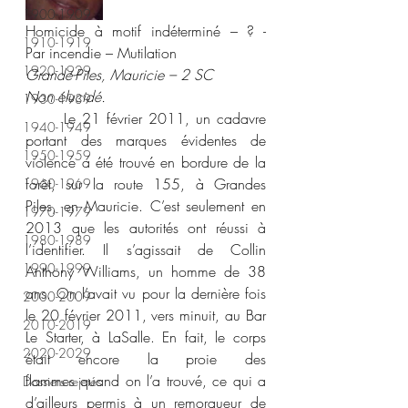
1900-1909
Homicide à motif indéterminé – ? - 
1910-1919
Par incendie – Mutilation 
1920-1929
Grande-Piles, Mauricie – 2 SC 
Non élucidé. 
1930-1939
	Le 21 février 2011, un cadavre 
1940-1949
portant des marques évidentes de 
1950-1959
violence a été trouvé en bordure de la 
forêt, sur la route 155, à Grandes 
1960-1969
Piles, en Mauricie. C’est seulement en 
1970-1979
2013 que les autorités ont réussi à 
1980-1989
l’identifier. Il s’agissait de Collin 
1990-1999
Anthony Williams, un homme de 38 
ans. On l’avait vu pour la dernière fois 
2000-2009
le 20 février 2011, vers minuit, au Bar 
2010-2019
Le Starter, à LaSalle. En fait, le corps 
2020-2029
était encore la proie des 
flammes quand on l’a trouvé, ce qui a 
Dossiers rejetés
d’ailleurs permis à un remorqueur de 