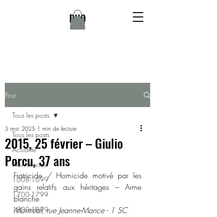
DHQ
Post
Tous les posts
5 mai 2025
1 min de lecture
Tous les posts
2015, 25 février – Giulio
Actualité
Porcu, 37 ans
Non élucidé
Fratricide / Homicide motivé par les 
1608-1699
gains relatifs aux héritages – Arme 
1700-1799
blanche 
1800-1899
Montréal, rue Jeanne-Mance - 1 SC 