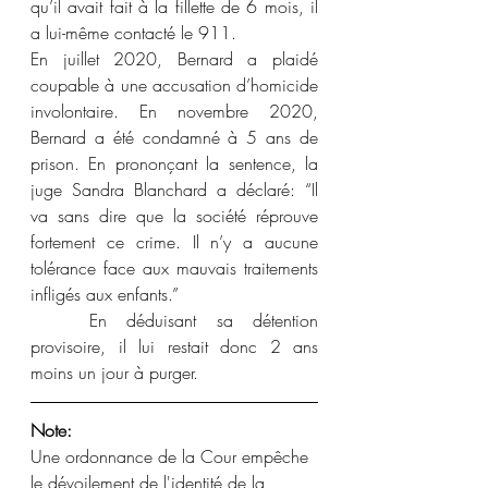
qu’il avait fait à la fillette de 6 mois, il 
a lui-même contacté le 911.  
En juillet 2020, Bernard a plaidé 
coupable à une accusation d’homicide 
involontaire. En novembre 2020, 
Bernard a été condamné à 5 ans de 
prison. En prononçant la sentence, la 
juge Sandra Blanchard a déclaré: “Il 
va sans dire que la société réprouve 
fortement ce crime. Il n’y a aucune 
tolérance face aux mauvais traitements 
infligés aux enfants.” 
	En déduisant sa détention 
provisoire, il lui restait donc 2 ans 
moins un jour à purger. 
Note:
Une ordonnance de la Cour empêche 
le dévoilement de l'identité de la 