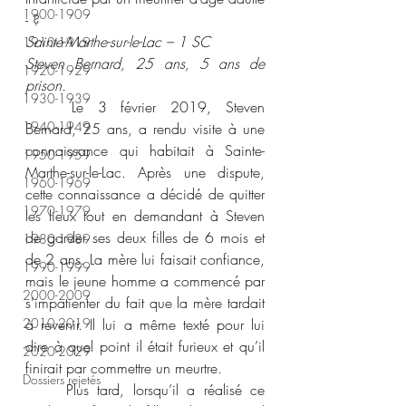
1900-1909
- ? 
Sainte-Marthe-sur-le-Lac – 1 SC 
1910-1919
Steven Bernard, 25 ans, 5 ans de 
1920-1929
prison. 
1930-1939
	Le 3 février 2019, Steven 
1940-1949
Bernard, 25 ans, a rendu visite à une 
connaissance qui habitait à Sainte-
1950-1959
Marthe-sur-le-Lac. Après une dispute, 
1960-1969
cette connaissance a décidé de quitter 
1970-1979
les lieux tout en demandant à Steven 
de garder ses deux filles de 6 mois et 
1980-1989
de 2 ans. La mère lui faisait confiance, 
1990-1999
mais le jeune homme a commencé par 
2000-2009
s’impatienter du fait que la mère tardait 
2010-2019
à revenir. Il lui a même texté pour lui 
dire à quel point il était furieux et qu’il 
2020-2029
finirait par commettre un meurtre. 
Dossiers rejetés
	Plus tard, lorsqu’il a réalisé ce 