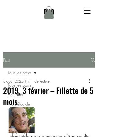
DHQ
Post
Tous les posts
6 août 2025
1 min de lecture
Tous les posts
2019, 3 février – Fillette de 5
Actualité
mois
Non élucidé
1608-1699
1700-1799
1800-1899
Infanticide par un meurtrier d’âge adulte 