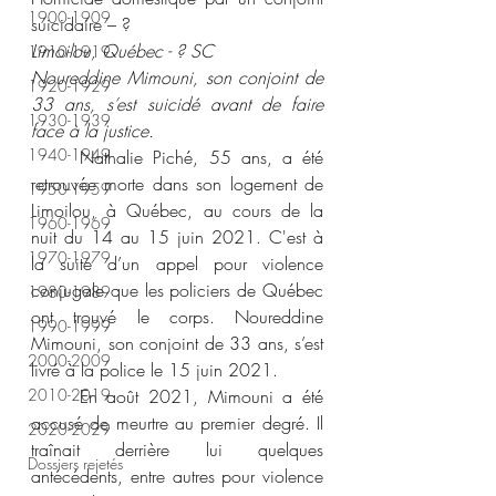
1900-1909
suicidaire – ? 
Limoilou, Québec - ? SC 
1910-1919
Noureddine Mimouni, son conjoint de 
1920-1929
33 ans, s’est suicidé avant de faire 
1930-1939
face à la justice. 
1940-1949
	Nathalie Piché, 55 ans, a été 
retrouvée morte dans son logement de 
1950-1959
Limoilou, à Québec, au cours de la 
1960-1969
nuit du 14 au 15 juin 2021. C'est à 
1970-1979
la suite d’un appel pour violence 
conjugale que les policiers de Québec 
1980-1989
ont trouvé le corps. Noureddine 
1990-1999
Mimouni, son conjoint de 33 ans, s’est 
2000-2009
livré à la police le 15 juin 2021. 
2010-2019
	En août 2021, Mimouni a été 
accusé de meurtre au premier degré. Il 
2020-2029
traînait derrière lui quelques 
Dossiers rejetés
antécédents, entre autres pour violence 