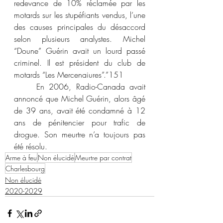
redevance de 10% réclamée par les 
motards sur les stupéfiants vendus, l’une 
des causes principales du désaccord 
selon plusieurs analystes. Michel 
“Doune” Guérin avait un lourd passé 
criminel. Il est président du club de 
motards “Les Mercenaiures”.”
151
	En 2006, Radio-Canada avait 
annoncé que Michel Guérin, alors âgé 
de 39 ans, avait été condamné à 12 
ans de pénitencier pour trafic de 
drogue. Son meurtre n’a toujours pas 
été résolu. 
Arme à feu
Non élucidé
Meurtre par contrat
Charlesbourg
Non élucidé
2020-2029