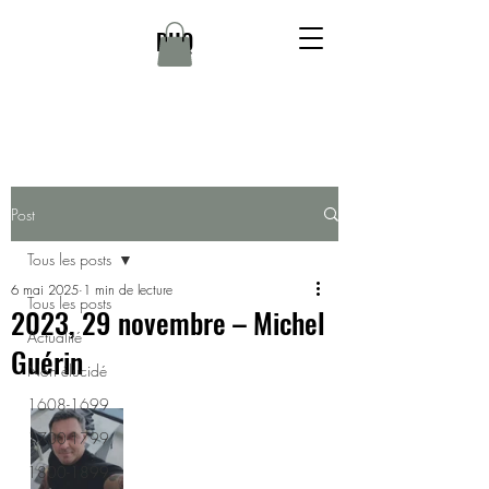
DHQ
Post
Tous les posts
6 mai 2025
1 min de lecture
Tous les posts
2023, 29 novembre – Michel
Actualité
Guérin
Non élucidé
1608-1699
1700-1799
1800-1899