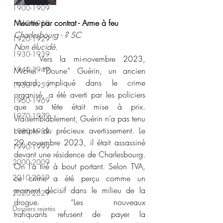
1900-1909
Meurtre par contrat - Arme à feu 
1910-1919
Charlesbourg - ? SC 
1920-1929
Non élucidé. 
1930-1939
	Vers la mi-novembre 2023, 
1940-1949
Michel “Doune” Guérin, un ancien 
motard impliqué dans le crime 
1950-1959
organisé, a été averti par les policiers 
1960-1969
que sa tête était mise à prix. 
1970-1979
Vraisemblablement, Guérin n’a pas tenu 
compte du précieux avertissement. Le 
1980-1989
29 novembre 2023, il était assassiné 
1990-1999
devant une résidence de Charlesbourg. 
2000-2009
On l’a tiré à bout portant. Selon TVA, 
2010-2019
ce crime a été perçu comme un 
moment décisif dans le milieu de la 
2020-2029
drogue. “Les nouveaux 
Dossiers rejetés
trafiquants refusent de payer la 