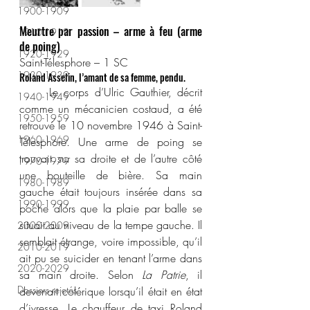
1900-1909
Meurtre par passion – arme à feu (arme 
1910-1919
de poing)
1920-1929
Saint-Télesphore – 1 SC
1930-1939
Roland Asselin, l’amant de sa femme, pendu.
	Le corps d’Ulric Gauthier, décrit 
1940-1949
comme un mécanicien costaud, a été 
1950-1959
retrouvé le 10 novembre 1946 à Saint-
1960-1969
Télesphore. Une arme de poing se 
trouvait sur sa droite et de l’autre côté 
1970-1979
une bouteille de bière. Sa main 
1980-1989
gauche était toujours insérée dans sa 
1990-1999
poche alors que la plaie par balle se 
situait au niveau de la tempe gauche. Il 
2000-2009
semblait étrange, voire impossible, qu’il 
2010-2019
ait pu se suicider en tenant l’arme dans 
2020-2029
sa main droite. Selon 
La Patrie
, il 
Dossiers rejetés
devenait colérique lorsqu’il était en état 
d’ivresse. Le chauffeur de taxi Roland 