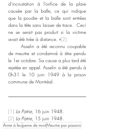
d’incrustation à l’orifice de la plaie 
causée par la balle, ce qui indique 
que la poudre et la balle sont entrées 
dans la tête sans laisser de trace.  Ceci 
ne se serait pas produit si la victime 
avait été tirée à distance. »
[2]
	Asselin a été reconnu coupable 
de meurtre et condamné à être pendu 
le 1er octobre. Sa cause a plus tard été 
rejetée en appel. Asselin a été pendu à 
0h31 le 10 juin 1949 à la prison 
commune de Montréal.
[1]
La Patrie
, 16 juin 1948.
[2]
La Patrie
, 15 juin 1948.
Arme à feu
peine de mort
Meurtre par passion
1940-1949