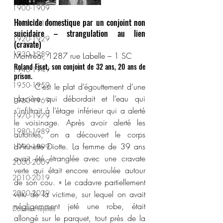
1900-1909
Homicide domestique par un conjoint non 
1910-1919
suicidaire – strangulation au lien 
1920-1929
(cravate)
1930-1939
Montréal, 1287 rue Labelle – 1 SC
Roland Fiset, son conjoint de 32 ans, 20 ans de 
1940-1949
prison.
1950-1959
	C’est le plat d’égouttement d’une 
glacière qui débordait et l’eau qui 
1960-1969
s’infiltrait à l’étage inférieur qui a alerté 
1970-1979
le voisinage. Après avoir alerté les 
1980-1989
autorités, on a découvert le corps 
d’Annette Diotte. La femme de 39 ans 
1990-1999
avait été étranglée avec une cravate 
2000-2009
verte qui était encore enroulée autour 
2010-2019
de son cou. « Le cadavre partiellement 
2020-2029
vêtu de la victime, sur lequel on avait 
négligemment jeté une robe, était 
Dossiers rejetés
allongé sur le parquet, tout près de la 