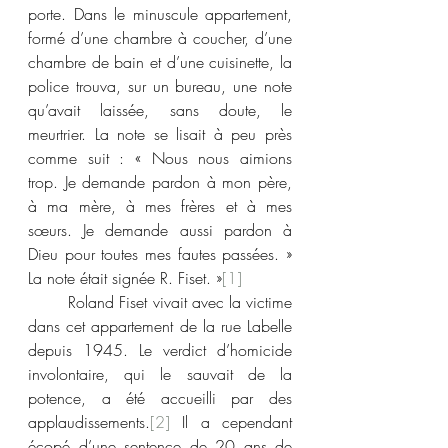
porte. Dans le minuscule appartement, 
formé d’une chambre à coucher, d’une 
chambre de bain et d’une cuisinette, la 
police trouva, sur un bureau, une note 
qu’avait laissée, sans doute, le 
meurtrier. La note se lisait à peu près 
comme suit : « Nous nous aimions 
trop. Je demande pardon à mon père, 
à ma mère, à mes frères et à mes 
sœurs. Je demande aussi pardon à 
Dieu pour toutes mes fautes passées. » 
La note était signée R. Fiset. »
[1]
	Roland Fiset vivait avec la victime 
dans cet appartement de la rue Labelle 
depuis 1945. Le verdict d’homicide 
involontaire, qui le sauvait de la 
potence, a été accueilli par des 
applaudissements.
[2]
 Il a cependant 
écopé d’une sentence de 20 ans de 