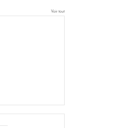
Voir tout
 novembre – Jeannine Forge
ide par négligence criminelle