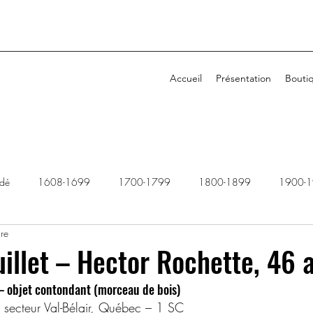
Accueil
Présentation
Bouti
idé
1608-1699
1700-1799
1800-1899
1900-
ure
1940-1949
1950-1959
1960-1969
1970-1979
uillet – Hector Rochette, 46 
– objet contondant (morceau de bois)
2010-2019
2020-2029
Dossiers rejetés
 secteur Val-Bélair, Québec – 1 SC