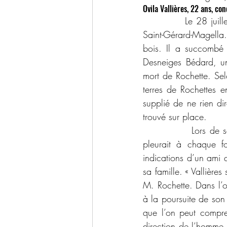
Ovila Vallières, 22 ans, c
            Le 28 jui
Saint-Gérard-Magella.
bois. Il a succombé 
Desneiges Bédard, un
mort de Rochette. Selo
terres de Rochettes en
supplié de ne rien di
trouvé sur place.
            Lors de s
pleurait à chaque fo
indications d’un ami 
sa famille. « Vallière
M. Rochette. Dans l’o
à la poursuite de son
que l’on peut compre
direction de l’homme.