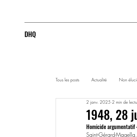
DHQ
Tous les posts
Actualité
Non éluc
2 janv. 2025
2 min de lect
1920-1929
1930-1939
1948, 28 j
Homicide argumentatif 
1990-1999
2000-2009
Saint-Gérard-Magella,