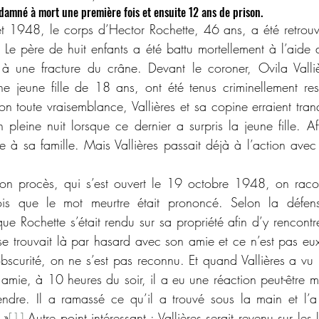
ondamné à mort une première fois et ensuite 12 ans de prison.
llet 1948, le corps d’Hector Rochette, 46 ans, a été retrouv
 Le père de huit enfants a été battu mortellement à l’aide
à une fracture du crâne. Devant le coroner, Ovila Valliè
e jeune fille de 18 ans, ont été tenus criminellement res
n toute vraisemblance, Vallières et sa copine erraient tranq
 pleine nuit lorsque ce dernier a surpris la jeune fille. Affo
re à sa famille. Mais Vallières passait déjà à l’action avec
on procès, qui s’est ouvert le 19 octobre 1948, on racon
is que le mot meurtre était prononcé. Selon la défense
que Rochette s’était rendu sur sa propriété afin d’y rencont
s se trouvait là par hasard avec son amie et ce n’est pas eu
bscurité, on ne s’est pas reconnu. Et quand Vallières a vu
 amie, à 10 heures du soir, il a eu une réaction peut-être m
ndre. Il a ramassé ce qu’il a trouvé sous la main et l’a
 »
[1]
 Autre point intéressant : Vallières serait revenu sur les 