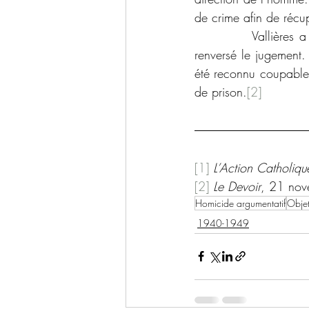
de crime afin de récu
            Vallière
renversé le jugement
été reconnu coupable 
de prison.
[2]
[1]
L’Action Catholiqu
[2]
Le Devoir
, 21 no
Homicide argumentatif
Obje
1940-1949