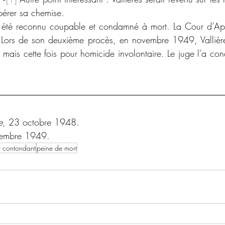
pérer sa chemise.
s a été reconnu coupable et condamné à mort. La Cour d’Ap
. Lors de son deuxième procès, en novembre 1949, Vallièr
mais cette fois pour homicide involontaire. Le juge l’a c
e
, 23 octobre 1948.
vembre 1949.
t contondant
peine de mort