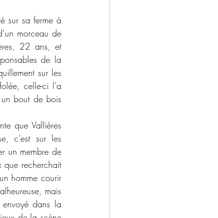
é sur sa ferme à 
 d’un morceau de 
res, 22 ans, et 
ponsables de la 
uillement sur les 
lée, celle-ci l’a 
 un bout de bois 
te que Vallières 
, c’est sur les 
rer un membre de 
x que recherchait 
 un homme courir 
alheureuse, mais 
 envoyé dans la 
lieux de la scène 