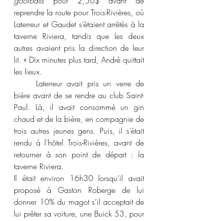
goofballs
 pour 2,50$ avant de 
reprendre la route pour Trois-Rivières, où 
Laterreur et Gaudet s’étaient arrêtés à la 
taverne Riviera, tandis que les deux 
autres avaient pris la direction de leur 
lit. « Dix minutes plus tard, André quittait 
les lieux.
	Laterreur avait pris un verre de 
bière avant de se rendre au club Saint-
Paul. Là, il avait consommé un gin 
chaud et de la bière, en compagnie de 
trois autres jeunes gens. Puis, il s’était 
rendu à l’hôtel Trois-Rivières, avant de 
retourner à son point de départ : la 
taverne Riviera.
Il était environ 16h30 lorsqu’il avait 
proposé à Gaston Roberge de lui 
donner 10% du magot s’il acceptait de 
lui prêter sa voiture, une Buick 53, pour 