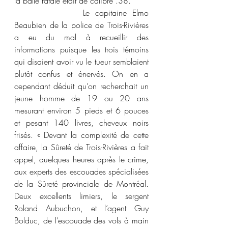
la balle fatale était de calibre .38.
            Le capitaine Elmo 
Beaubien de la police de Trois-Rivières 
a eu du mal à recueillir des 
informations puisque les trois témoins 
qui disaient avoir vu le tueur semblaient 
plutôt confus et énervés. On en a 
cependant déduit qu’on recherchait un 
jeune homme de 19 ou 20 ans 
mesurant environ 5 pieds et 6 pouces 
et pesant 140 livres, cheveux noirs 
frisés. « Devant la complexité de cette 
affaire, la Sûreté de Trois-Rivières a fait 
appel, quelques heures après le crime, 
aux experts des escouades spécialisées 
de la Sûreté provinciale de Montréal. 
Deux excellents limiers, le sergent 
Roland Aubuchon, et l’agent Guy 
Bolduc, de l’escouade des vols à main 