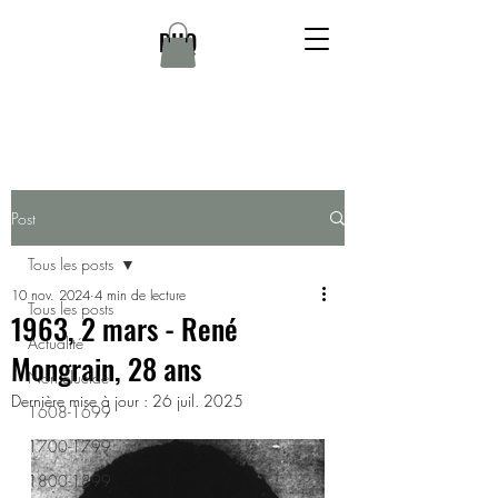
DHQ
Post
Tous les posts
10 nov. 2024
4 min de lecture
Tous les posts
1963, 2 mars - René
Actualité
Mongrain, 28 ans
Non élucidé
Dernière mise à jour :
26 juil. 2025
1608-1699
1700-1799
1800-1899