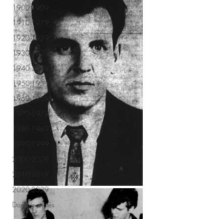
1900-1909
1910-1919
1920-1929
1930-1939
1940-1949
1950-1959
1960-1969
1970-1979
1980-1989
1990-1999
2000-2009
2010-2019
2020-2029
Dossiers rejetés