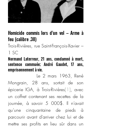
Homicide commis lors d’un vol – Arme à 
feu (calibre .38)
Trois-Rivières, rue Saint-François-Xavier – 
1 SC
Normand Laterreur, 21 ans, condamné à mort, 
sentence commuée; André Gaudet, 17 ans, 
emprisonnement à vie.
            Le 2 mars 1963, René 
Mongrain, 28 ans, sortait de son 
épicerie IGA, à Trois-Rivières
[1]
, avec 
un coffret contenant ses recettes de la 
journée, à savoir 5 000$. Il n’avait 
qu’une cinquantaine de pieds à 
parcourir avant d’arriver chez lui et de 
mettre ses profits en lieu sûr dans un 