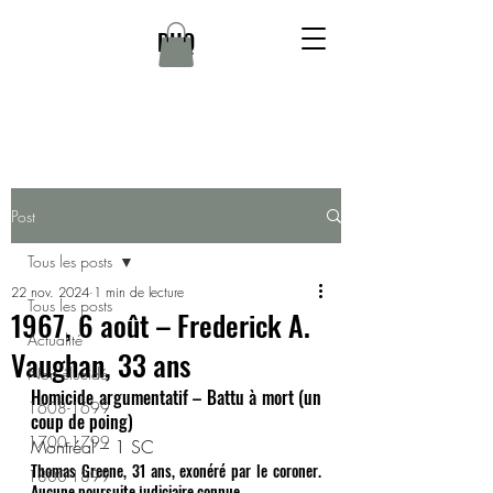
DHQ
Post
Tous les posts
22 nov. 2024
1 min de lecture
Tous les posts
1967, 6 août – Frederick A.
Actualité
Vaughan, 33 ans
Non élucidé
Homicide argumentatif – Battu à mort (un 
1608-1699
coup de poing)
1700-1799
Montréal – 1 SC
Thomas Greene, 31 ans, exonéré par le coroner. 
1800-1899
Aucune poursuite judiciaire connue.