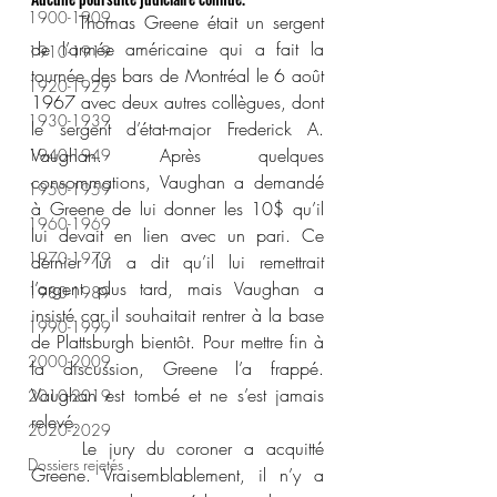
1900-1909
	Thomas Greene était un sergent 
de l’armée américaine qui a fait la 
1910-1919
tournée des bars de Montréal le 6 août 
1920-1929
1967 avec deux autres collègues, dont 
1930-1939
le sergent d’état-major Frederick A. 
Vaughan. Après quelques 
1940-1949
consommations, Vaughan a demandé 
1950-1959
à Greene de lui donner les 10$ qu’il 
1960-1969
lui devait en lien avec un pari. Ce 
1970-1979
dernier lui a dit qu’il lui remettrait 
l’argent plus tard, mais Vaughan a 
1980-1989
insisté car il souhaitait rentrer à la base 
1990-1999
de Plattsburgh bientôt. Pour mettre fin à 
2000-2009
la discussion, Greene l’a frappé. 
Vaughan est tombé et ne s’est jamais 
2010-2019
relevé.
2020-2029
	Le jury du coroner a acquitté 
Dossiers rejetés
Greene. Vraisemblablement, il n’y a 