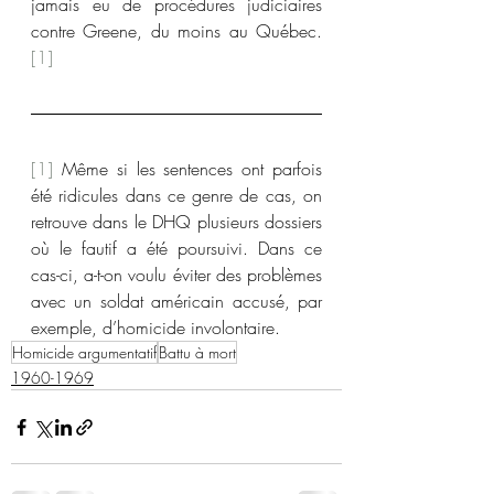
jamais eu de procédures judiciaires 
contre Greene, du moins au Québec.
[1]
[1]
 Même si les sentences ont parfois 
été ridicules dans ce genre de cas, on 
retrouve dans le DHQ plusieurs dossiers 
où le fautif a été poursuivi. Dans ce 
cas-ci, a-t-on voulu éviter des problèmes 
avec un soldat américain accusé, par 
exemple, d’homicide involontaire.
Homicide argumentatif
Battu à mort
1960-1969