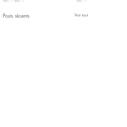
Posts récents
Voir tout
1964, 23 août – Louise, 3
mois