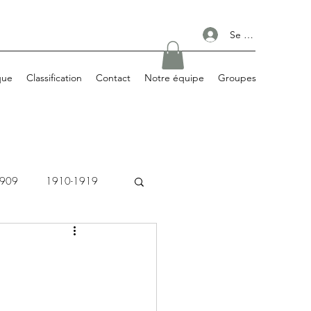
Se connecter
que
Classification
Contact
Notre équipe
Groupes
1909
1910-1919
1980-1989