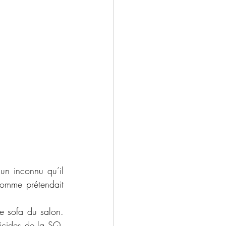
homme prétendait 
cides de la SQ. 