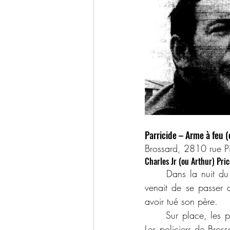
Parricide – Arme à feu (
Brossard, 2810 rue P
Charles Jr (ou Arthur) Pric
	Dans la nuit du 5 juillet 1969, vers 2h00, la police a été informée par un inconnu qu’il 
venait de se passer q
avoir tué son père.
	Sur place, les policiers ont effectivement trouvé le corps d’un homme sur le sofa du salon. 
Les policiers de Bro