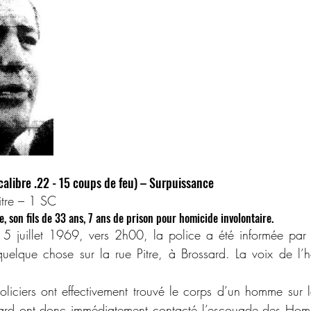
calibre .22 - 15 coups de feu) – Surpuissance
itre – 1 SC
e, son fils de 33 ans, 7 ans de prison pour homicide involontaire.
uelque chose sur la rue Pitre, à Brossard. La voix de l’
ssard ont donc immédiatement contacté l’escouade des Homi