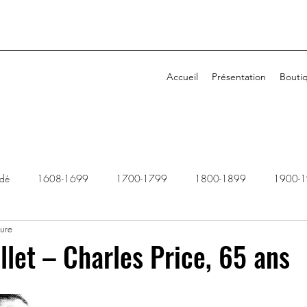
Accueil
Présentation
Bouti
idé
1608-1699
1700-1799
1800-1899
1900-
ture
1940-1949
1950-1959
1960-1969
1970-1979
illet – Charles Price, 65 ans
2010-2019
2020-2029
Dossiers rejetés