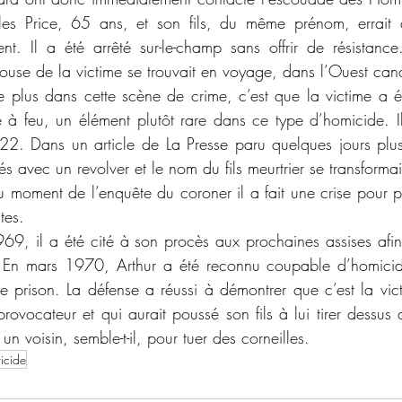
rles Price, 65 ans, et son fils, du même prénom, errait 
nt. Il a été arrêté sur-le-champ sans offrir de résistance. 
pouse de la victime se trouvait en voyage, dans l’Ouest can
 feu, un élément plutôt rare dans ce type d’homicide. Il 
22. Dans un article de La Presse paru quelques jours plus 
s avec un revolver et le nom du fils meurtrier se transformait
u moment de l’enquête du coroner il a fait une crise pour pr
tes.
 En mars 1970, Arthur a été reconnu coupable d’homicide 
rison. La défense a réussi à démontrer que c’est la vict
rovocateur et qui aurait poussé son fils à lui tirer dessus 
un voisin, semble-t-il, pour tuer des corneilles.
ricide