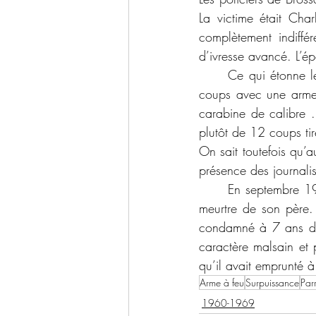
La victime était Cha
complètement indiffére
d’ivresse avancé. L’é
	Ce qui étonne le plus dans cette scène de crime, c’est que la victime a été tiré de quinze 
coups avec une arme à
carabine de calibre .
plutôt de 12 coups tiré
On sait toutefois qu’a
présence des journalis
	En septembre 1969, il a été cité à son procès aux prochaines assises afin de répondre du 
meurtre de son père.
condamné à 7 ans de p
caractère malsain et p
qu’il avait emprunté à 
Arme à feu
Surpuissance
Par
1960-1969