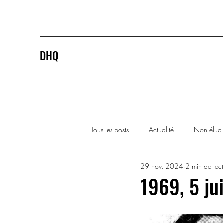
DHQ
Tous les posts
Actualité
Non éluc
29 nov. 2024
2 min de lec
1920-1929
1930-1939
1969, 5 ju
1990-1999
2000-2009