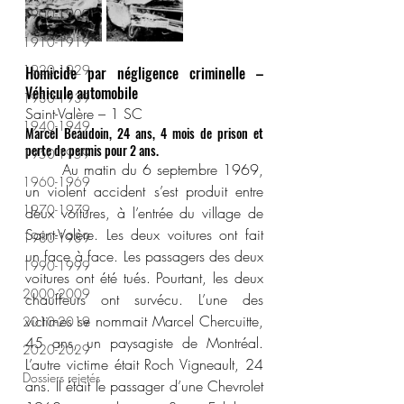
1900-1909
1910-1919
1920-1929
Homicide par négligence criminelle – 
Véhicule automobile
1930-1939
Saint-Valère – 1 SC
1940-1949
Marcel Beaudoin, 24 ans, 4 mois de prison et 
perte de permis pour 2 ans.
1950-1959
	Au matin du 6 septembre 1969, 
1960-1969
un violent accident s’est produit entre 
1970-1979
deux voitures, à l’entrée du village de 
Saint-Valère. Les deux voitures ont fait 
1980-1989
un face à face. Les passagers des deux 
1990-1999
voitures ont été tués. Pourtant, les deux 
2000-2009
chauffeurs ont survécu. L’une des 
victimes se nommait Marcel Chercuitte, 
2010-2019
45 ans, un paysagiste de Montréal. 
2020-2029
L’autre victime était Roch Vigneault, 24 
Dossiers rejetés
ans. Il était le passager d’une Chevrolet 