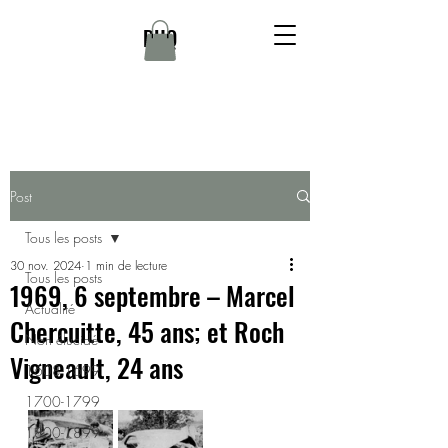
DHQ
Post
Tous les posts
30 nov. 2024
1 min de lecture
Tous les posts
1969, 6 septembre – Marcel
Actualité
Chercuitte, 45 ans; et Roch
Non élucidé
Vigneault, 24 ans
1608-1699
1700-1799
1800-1899