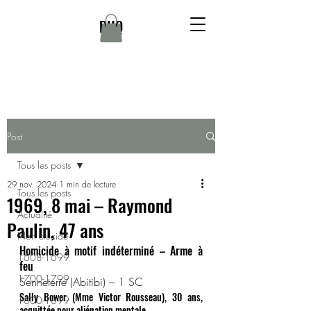
DHQ
Post
Tous les posts
29 nov. 2024
1 min de lecture
Tous les posts
1969, 8 mai – Raymond
Actualité
Paulin, 47 ans
Non élucidé
Homicide à motif indéterminé – Arme à 
1608-1699
feu
1700-1799
Senneterre (Abitibi) – 1 SC
Sally Bower (Mme Victor Rousseau), 30 ans, 
1800-1899
acquittée pour aliénation mentale.