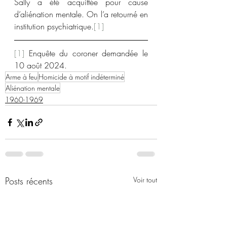
Sally a été acquittée pour cause 
d’aliénation mentale. On l’a retourné en 
institution psychiatrique.
[1]
[1]
 Enquête du coroner demandée le 
10 août 2024.
Arme à feu
Homicide à motif indéterminé
Aliénation mentale
1960-1969
Posts récents
Voir tout