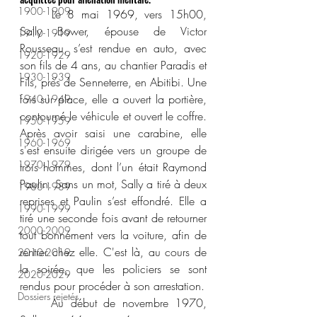
1900-1909
	Le 8 mai 1969, vers 15h00, 
Sally Bower, épouse de Victor 
1910-1919
Rousseau, s’est rendue en auto, avec 
1920-1929
son fils de 4 ans, au chantier Paradis et 
1930-1939
Fils, près de Senneterre, en Abitibi. Une 
fois sur place, elle a ouvert la portière, 
1940-1949
contourné le véhicule et ouvert le coffre. 
1950-1959
Après avoir saisi une carabine, elle 
1960-1969
s'est ensuite dirigée vers un groupe de 
1970-1979
trois hommes, dont l’un était Raymond 
Paulin. Sans un mot, Sally a tiré à deux 
1980-1989
reprises et Paulin s’est effondré. Elle a 
1990-1999
tiré une seconde fois avant de retourner 
2000-2009
tout bonnement vers la voiture, afin de 
rentrer chez elle. C'est là, au cours de 
2010-2019
la soirée, que les policiers se sont 
2020-2029
rendus pour procéder à son arrestation.
Dossiers rejetés
	Au début de novembre 1970, 