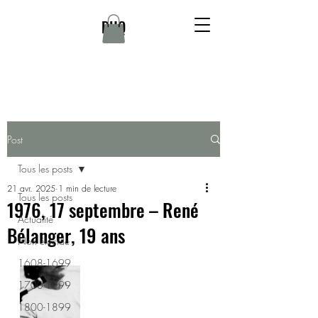
DHQ
Post
Tous les posts
21 avr. 2025
1 min de lecture
Tous les posts
1976, 17 septembre – René
Actualité
Bélanger, 19 ans
Non élucidé
1608-1699
1700-1799
1800-1899