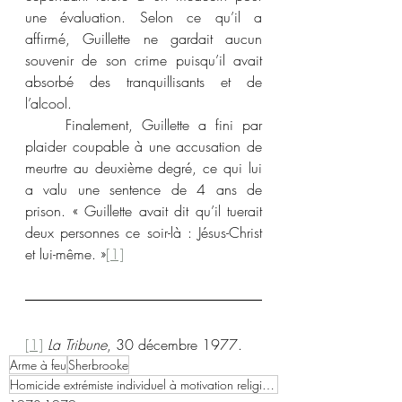
une évaluation. Selon ce qu’il a 
affirmé, Guillette ne gardait aucun 
souvenir de son crime puisqu’il avait 
absorbé des tranquillisants et de 
l’alcool.
	Finalement, Guillette a fini par 
plaider coupable à une accusation de 
meurtre au deuxième degré, ce qui lui 
a valu une sentence de 4 ans de 
prison. « Guillette avait dit qu’il tuerait 
deux personnes ce soir-là : Jésus-Christ 
et lui-même. »
[1]
[1]
La Tribune
, 30 décembre 1977.
Arme à feu
Sherbrooke
Homicide extrémiste individuel à motivation religieuse