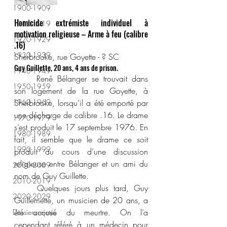
1900-1909
Homicide extrémiste individuel à 
1910-1919
motivation religieuse – Arme à feu (calibre 
1920-1929
.16)
1930-1939
Sherbrooke, rue Goyette - ? SC
Guy Guillette, 20 ans, 4 ans de prison.
1940-1949
	René Bélanger se trouvait dans 
1950-1959
son logement de la rue Goyette, à 
1960-1969
Sherbrooke, lorsqu’il a été emporté par 
une décharge de calibre .16. Le drame 
1970-1979
s’est produit le 17 septembre 1976. En 
1980-1989
fait, il semble que le drame ce soit 
1990-1999
produit au cours d’une discussion 
religieuse entre Bélanger et un ami du 
2000-2009
nom de Guy Guillette.
2010-2019
	Quelques jours plus tard, Guy 
2020-2029
Guillemette, un musicien de 20 ans, a 
été accusé du meurtre. On l’a 
Dossiers rejetés
cependant référé à un médecin pour 