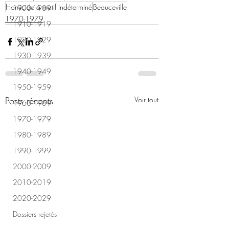
Homicide à motif indéterminé
Beauceville
1900-1909
1970-1979
1910-1919
1920-1929
1930-1939
1940-1949
1950-1959
Posts récents
Voir tout
1960-1969
1970-1979
1980-1989
1990-1999
2000-2009
2010-2019
2020-2029
Dossiers rejetés