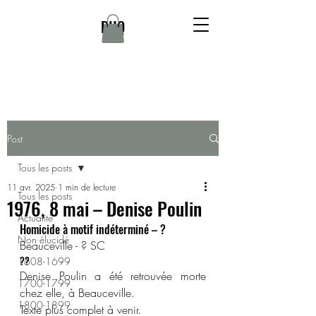
DHQ
Post
Tous les posts
11 avr. 2025
1 min de lecture
Tous les posts
1976, 8 mai – Denise Poulin
Actualité
Homicide à motif indéterminé – ?
Non élucidé
Beauceville - ? SC
??
1608-1699
Denise Poulin a été retrouvée morte 
1700-1799
chez elle, à Beauceville.
1800-1899
Texte plus complet à venir.