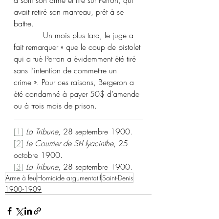
a sorti son arme et tiré sur Perron, qui 
avait retiré son manteau, prêt à se 
battre.
            Un mois plus tard, le juge a 
fait remarquer « que le coup de pistolet 
qui a tué Perron a évidemment été tiré 
sans l’intention de commettre un 
crime ». Pour ces raisons, Bergeron a 
été condamné à payer 50$ d’amende 
ou à trois mois de prison.
[1]
La Tribune
, 28 septembre 1900.
[2]
Le Courrier de St-Hyacinthe
, 25 
octobre 1900.
[3]
La Tribune
, 28 septembre 1900.
Arme à feu
Homicide argumentatif
Saint-Denis
1900-1909