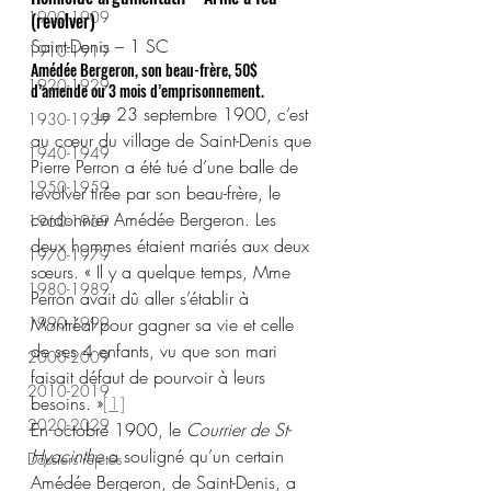
1900-1909
(revolver)
Saint-Denis – 1 SC
1910-1919
Amédée Bergeron, son beau-frère, 50$ 
1920-1929
d’amende ou 3 mois d’emprisonnement.
            Le 23 septembre 1900, c’est 
1930-1939
au cœur du village de Saint-Denis que 
1940-1949
Pierre Perron a été tué d’une balle de 
1950-1959
revolver tirée par son beau-frère, le 
cordonnier Amédée Bergeron. Les 
1960-1969
deux hommes étaient mariés aux deux 
1970-1979
sœurs. « Il y a quelque temps, Mme 
1980-1989
Perron avait dû aller s’établir à 
1990-1999
Montréal pour gagner sa vie et celle 
de ses 4 enfants, vu que son mari 
2000-2009
faisait défaut de pourvoir à leurs 
2010-2019
besoins. »
[1]
2020-2029
En octobre 1900, le 
Courrier de St-
Hyacinthe
 a souligné qu’un certain 
Dossiers rejetés
Amédée Bergeron, de Saint-Denis, a 