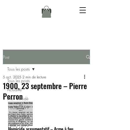
DHQ
Post
Tous les posts
5 oct. 2025
2 min de lecture
Tous les posts
1900, 23 septembre – Pierre
Actualité
Perron
Non élucidé
1608-1699
1700-1799
1800-1899
Homicide argumentatif – Arme à feu 