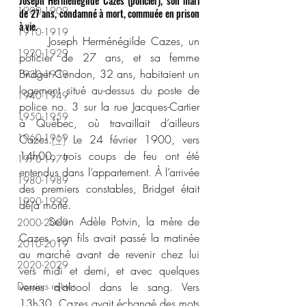
Joseph Herménégilde Cazes (policier), son mari 
1900-1909
de 27 ans, condamné à mort, commuée en prison 
à vie.
1910-1919
	Joseph Herménégilde Cazes, un 
1920-1929
policier de 27 ans, et sa femme 
Bridget Condon, 32 ans, habitaient un 
1930-1939
logement situé au-dessus du poste de 
1940-1949
police no. 3 sur la rue Jacques-Cartier 
1950-1959
à Québec, où travaillait d’ailleurs 
1960-1969
Cazes.
[1]
 Le 24 février 1900, vers 
14h00, trois coups de feu ont été 
1970-1979
entendus dans l’appartement. À l’arrivée 
1980-1989
des premiers constables, Bridget était 
1990-1999
déjà morte.
	Selon Adèle Potvin, la mère de 
2000-2009
Cazes, son fils avait passé la matinée 
2010-2019
au marché avant de revenir chez lui 
2020-2029
vers midi et demi, et avec quelques 
Dossiers rejetés
verres d’alcool dans le sang. Vers 
13h30, Cazes avait échangé des mots 