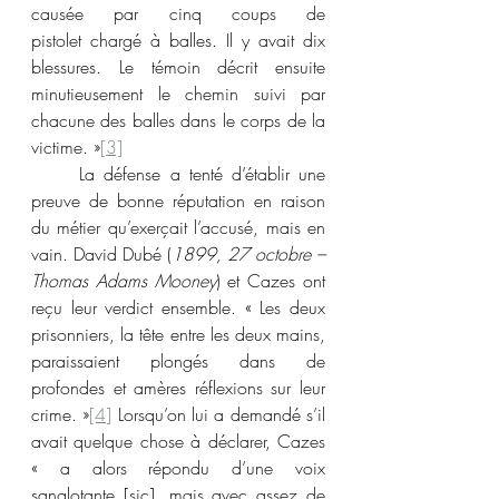
causée par cinq coups de 
pistolet chargé à balles. Il y avait dix 
blessures. Le témoin décrit ensuite 
minutieusement le chemin suivi par 
chacune des balles dans le corps de la 
victime. »
[3]
	La défense a tenté d’établir une 
preuve de bonne réputation en raison 
du métier qu’exerçait l’accusé, mais en 
vain. David Dubé (
1899, 27 octobre – 
Thomas Adams Mooney
) et Cazes ont 
reçu leur verdict ensemble. « Les deux 
prisonniers, la tête entre les deux mains, 
paraissaient plongés dans de 
profondes et amères réflexions sur leur 
crime. »
[4]
 Lorsqu’on lui a demandé s’il 
avait quelque chose à déclarer, Cazes 
« a alors répondu d’une voix 
sanglotante [sic], mais avec assez de 