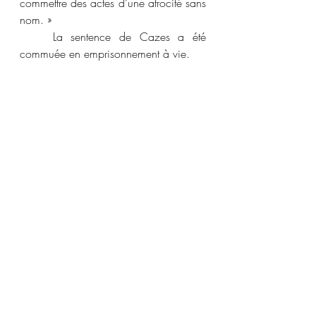
commettre des actes d’une atrocité sans 
nom. »
	La sentence de Cazes a été 
commuée en emprisonnement à vie.
[1]
 Cazes et Condon se sont mariés à 
Québec le 2 juin 1896.
[2]
La Patrie
, 26 février 1900.
[3]
La Patrie
, 12 mai 1900.
[4]
La Patrie
, 14 mai 1900.
[5]
Ibid.
Arme à feu
peine de mort
Homicide
Québec
pendaison
peine capitale
policier
1900-1909