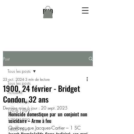
DHQ
Post
Tous les posts
23 oct. 2024
3 min de lecture
Tous les posts
1900, 24 février - Bridget
Actualité
Condon, 32 ans
Non élucidé
Dernière mise à jour :
20 sept. 2025
1608-1699
Homicide domestique par un conjoint non 
1700-1799
suicidaire – Arme à feu
Québec, rue Jacques-Cartier – 1 SC
1800-1899