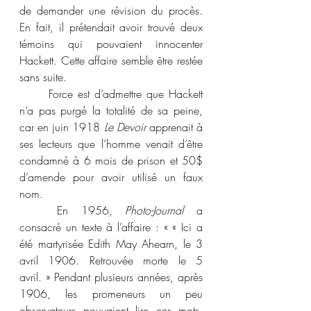
de demander une révision du procès. 
En fait, il prétendait avoir trouvé deux 
témoins qui pouvaient innocenter 
Hackett. Cette affaire semble être restée 
sans suite.
	Force est d’admettre que Hackett 
n’a pas purgé la totalité de sa peine, 
car en juin 1918 
Le Devoir
 apprenait à 
ses lecteurs que l’homme venait d’être 
condamné à 6 mois de prison et 50$ 
d’amende pour avoir utilisé un faux 
nom.
	En 1956, 
Photo-Journal
 a 
consacré un texte à l’affaire : « « Ici a 
été martyrisée Edith May Ahearn, le 3 
avril 1906. Retrouvée morte le 5 
avril. » Pendant plusieurs années, après 
1906, les promeneurs un peu 
observateurs pouvaient lire ces mots, 