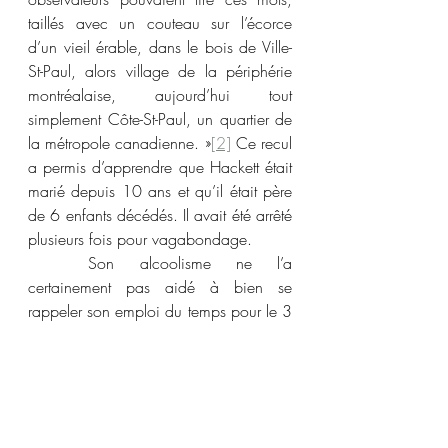
taillés avec un couteau sur l’écorce 
d’un vieil érable, dans le bois de Ville-
St-Paul, alors village de la périphérie 
montréalaise, aujourd’hui tout 
simplement Côte-St-Paul, un quartier de 
la métropole canadienne. »
[2]
 Ce recul 
a permis d’apprendre que Hackett était 
marié depuis 10 ans et qu’il était père 
de 6 enfants décédés. Il avait été arrêté 
plusieurs fois pour vagabondage.
	Son alcoolisme ne l’a 
certainement pas aidé à bien se 
rappeler son emploi du temps pour le 3 
avril, mais Hackett a toujours protesté 
son innocence. Par ailleurs, une 
pensionnaire et sa propre femme 
avaient témoigné à l’effet qu’il était 
rentré chez lui à l’heure où le meurtre 