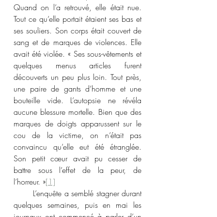
Quand on l’a retrouvé, elle était nue. 
Tout ce qu’elle portait étaient ses bas et 
ses souliers. Son corps était couvert de 
sang et de marques de violences. Elle 
avait été violée. « Ses sous-vêtements et 
quelques menus articles furent 
découverts un peu plus loin. Tout près, 
une paire de gants d’homme et une 
bouteille vide. L’autopsie ne révéla 
aucune blessure mortelle. Bien que des 
marques de doigts apparussent sur le 
cou de la victime, on n’était pas 
convaincu qu’elle eut été étranglée. 
Son petit cœur avait pu cesser de 
battre sous l’effet de la peur, de 
l’horreur. »
[1]
	L’enquête a semblé stagner durant 
quelques semaines, puis en mai les 
journaux ont commencé à parler d’un 