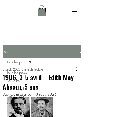
DHQ
Post
Tous les posts
3 sept. 2025
3 min de lecture
Tous les posts
1906, 3-5 avril – Edith May
Actualité
Ahearn, 5 ans
Non élucidé
Dernière mise à jour :
3 sept. 2025
1608-1699
1700-1799
1800-1899