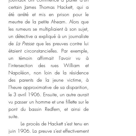
certain James Thomas Hackett, qui a 
été arrêté et mis en prison pour le 
meurtre de la petite Ahearn. Alors que 
les rumeurs se multipliaient à son sujet, 
un détective a expliqué à un journaliste 
de 
La Presse
 que les preuves contre lui 
étaient circonstancielles. Par exemple, 
un témoin affirmait l’avoir vu à 
l’intersection des rues William et 
Napoléon, non loin de la résidence 
des parents de la jeune victime, à 
l’heure approximative de sa disparition, 
le 3 avril 1906. Ensuite, un autre aurait 
vu passer un homme et une fillette sur le 
pont du bassin Redfern, et ainsi de 
suite.
	Le procès de Hackett s’est tenu en 
juin 1906. La preuve s’est effectivement 