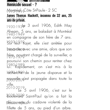
1900-1909
Homicide sexuel - ?
Montréal, Côte St-Paule - 2 SC
1910-1919
James Thomas Hackett, inconnu de 32 ans, 25 
1920-1929
ans de prison.
       Le 3 avril 1906, Edith May 
1930-1939
Ahearn, 5 ans, se baladait à Montréal 
1940-1949
en compagnie de son frère de 7 ans. 
1950-1959
Sur leur trajet, elle s’est arrêtée pour 
bavarder avec une amie, alors que son 
1960-1969
frère, pourtant chargé de la surveiller, a 
1970-1979
poursuivi son chemin pour rentrer chez 
1980-1989
lui. Rapidement, on s’est mis à la 
recherche de la jeune disparue et la 
1990-1999
nouvelle s’est propagée dans toute la 
2000-2009
ville.
2010-2019
	Le 5 avril 1906, c’est sur le 
2020-2029
boulevard Saint-Paul qu’on a fait la 
découverte du cadavre violenté de la 
Dossiers rejetés
fillette de 5 ans, au pied d’un arbre. 