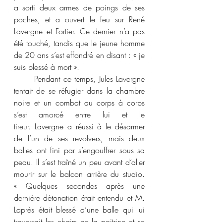
a sorti deux armes de poings de ses 
poches, et a ouvert le feu sur René 
Lavergne et Fortier. Ce dernier n’a pas 
été touché, tandis que le jeune homme 
de 20 ans s’est effondré en disant : « je 
suis blessé à mort ».
	Pendant ce temps, Jules Lavergne 
tentait de se réfugier dans la chambre 
noire et un combat au corps à corps 
s’est amorcé entre lui et le 
tireur. Lavergne a réussi à le désarmer 
de l’un de ses revolvers, mais deux 
balles ont fini par s’engouffrer sous sa 
peau. Il s’est traîné un peu avant d’aller 
mourir sur le balcon arrière du studio. 
« Quelques secondes après une 
dernière détonation était entendu et M. 
Laprès était blessé d’une balle qui lui 
traversait les chairs de la poitrine et se 