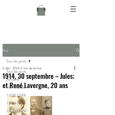
DHQ
Post
Tous les posts
6 déc. 2024
3 min de lecture
Tous les posts
1914, 30 septembre – Jules;
Actualité
et René Lavergne, 20 ans
Non élucidé
1608-1699
1700-1799
1800-1899