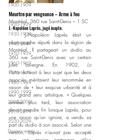
1900-1909
Meurtre par vengeance – Arme à feu
1910-1919
Montréal, 360 rue Saint-Denis – 1 SC
1920-1929
J.-Napoléon Laprès, jugé inapte.
1930-1939
	J.-Napoléon Laprès était un 
photographe réputé dans la région de 
1940-1949
Montréal. Il partageait un studio au 
1950-1959
360 rue Saint-Denis avec un certain 
1960-1969
Jules Lavergne. En 1902, 
La 
Patrie
 écrivait à leur sujet que les deux 
1970-1979
associés méritaient leur renommée en 
1980-1989
raison de « leur exquise urbanité et à 
1990-1999
leur grand sens artistique. » Quelques 
2000-2009
années plus tard, leur association 
devait prendre fin lorsque Laprès, pour 
2010-2019
une raison qu’on ignore, a vendu sa 
2020-2029
part du studio à son associé. Selon une 
Dossiers rejetés
version, Laprès n’aurait pas accepté 
que son ancien partenaire utilise 