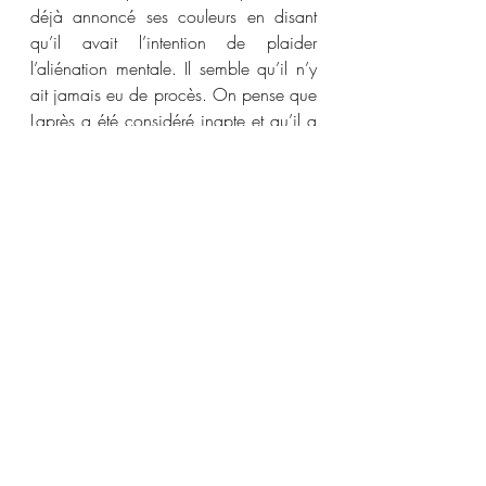
déjà annoncé ses couleurs en disant 
qu’il avait l’intention de plaider 
l’aliénation mentale. Il semble qu’il n’y 
ait jamais eu de procès. On pense que 
Laprès a été considéré inapte et qu’il a 
été confié à une institution 
psychiatrique.
[1]
La Patrie
.
Enquête du coroner:
Coroner René Lavergne
.pdf
Télécharger PDF • 3.95MB