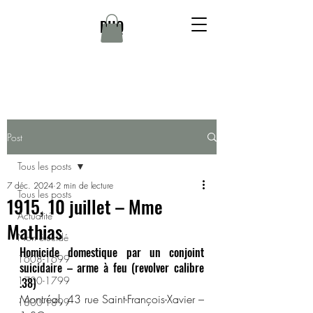
DHQ
Post
Tous les posts
7 déc. 2024
2 min de lecture
Tous les posts
1915, 10 juillet – Mme
Actualité
Mathias
Non élucidé
Homicide domestique par un conjoint 
1608-1699
suicidaire – arme à feu (revolver calibre 
1700-1799
.38)
Montréal, 43 rue Saint-François-Xavier – 
1800-1899