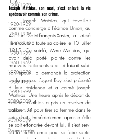
1 SC
1900-1909
Joseph Mathias, son mari, s’est enlevé la vie 
après avoir commis son crime.
1910-1919
	Joseph Mathias, qui travaillait 
1920-1929
comme concierge à l’édifice Union, au 
1930-1939
43 rue Saint-François-Xavier, a laissé 
libre cours à toute sa colère le 10 juillet 
1940-1949
1915. Ce soir-là, Mme Mathias, qui 
1950-1959
avait déjà porté plainte contre les 
1960-1969
mauvais traitements que lui faisait subir 
1970-1979
son époux, a demandé la protection 
de la police. L’agent Roy s’est présenté 
1980-1989
à leur résidence et a calmé Joseph 
1990-1999
Mathias. Une heure après le départ du 
2000-2009
policier, Mathias a pris un revolver de 
calibre .38 pour tirer sa femme dans le 
2010-2019
sein droit. Immédiatement après qu’elle 
2020-2029
se soit effondrée devant lui, il s’est servi 
Dossiers rejetés
de la même arme pour se faire sauter 