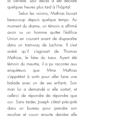
la cervelle. Leur décès a été déclaré 
quelques heures plus tard à l’hôpital.
	Selon les voisins, Mathias buvait 
beaucoup depuis quelque temps. Au 
moment du drame, un témoin a affirmé 
avoir vu un homme quitter l’édifice 
Union en courant avant de disparaître 
dans un tramway de Lachine. Il s’est 
avéré qu’il s’agissait de Thomas 
Mathias, le frère du tueur. Ayant été 
témoin du meurtre, il a pu raconter aux 
enquêteurs que Mme Mathias 
s’apprêtait à sortir pour aller faire une 
balade avec un de ses enfants. Son 
mari lui a demandé si elle sortait, et 
celle-ci de répondre de répondre que 
oui. Sans tarder, Joseph s’était précipité 
dans un bureau pour prendre son 
revolver et courir ensuite derrière elle 