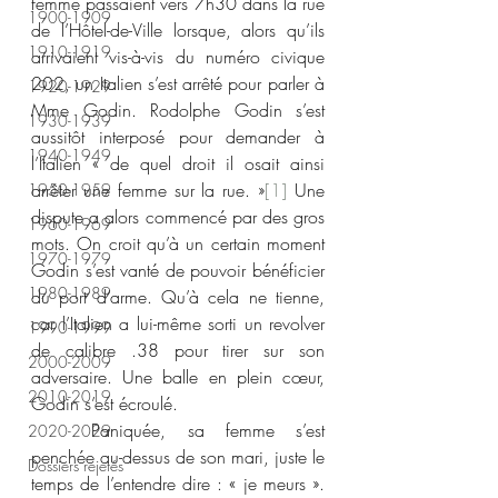
femme passaient vers 7h30 dans la rue 
1900-1909
de l’Hôtel-de-Ville lorsque, alors qu’ils 
1910-1919
arrivaient vis-à-vis du numéro civique 
202, un Italien s’est arrêté pour parler à 
1920-1929
Mme Godin. Rodolphe Godin s’est 
1930-1939
aussitôt interposé pour demander à 
1940-1949
l’Italien « de quel droit il osait ainsi 
arrêter une femme sur la rue. »
[1]
 Une 
1950-1959
dispute a alors commencé par des gros 
1960-1969
mots. On croit qu’à un certain moment 
1970-1979
Godin s’est vanté de pouvoir bénéficier 
1980-1989
du port d’arme. Qu’à cela ne tienne, 
car l’Italien a lui-même sorti un revolver 
1990-1999
de calibre .38 pour tirer sur son 
2000-2009
adversaire. Une balle en plein cœur, 
2010-2019
Godin s’est écroulé.
	Paniquée, sa femme s’est 
2020-2029
penchée au-dessus de son mari, juste le 
Dossiers rejetés
temps de l’entendre dire : « je meurs ». 