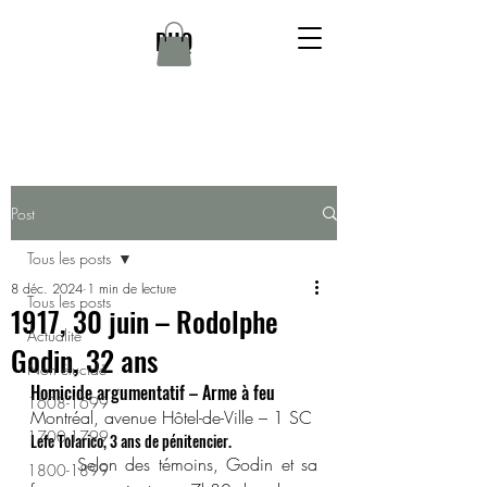
DHQ
Post
Tous les posts
8 déc. 2024
1 min de lecture
Tous les posts
1917, 30 juin – Rodolphe
Actualité
Godin, 32 ans
Non élucidé
Homicide argumentatif – Arme à feu
1608-1699
Montréal, avenue Hôtel-de-Ville – 1 SC
1700-1799
Lefe Tolarico, 3 ans de pénitencier.
	Selon des témoins, Godin et sa 
1800-1899