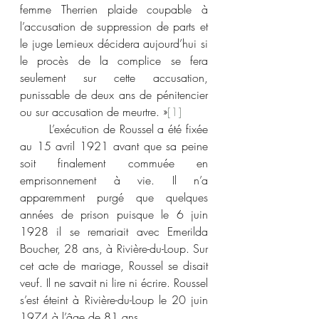
femme Therrien plaide coupable à 
l’accusation de suppression de parts et 
le juge Lemieux décidera aujourd’hui si 
le procès de la complice se fera 
seulement sur cette accusation, 
punissable de deux ans de pénitencier 
ou sur accusation de meurtre. »
[1]
	L’exécution de Roussel a été fixée 
au 15 avril 1921 avant que sa peine 
soit finalement commuée en 
emprisonnement à vie. Il n’a 
apparemment purgé que quelques 
années de prison puisque le 6 juin 
1928 il se remariait avec Emerilda 
Boucher, 28 ans, à Rivière-du-Loup. Sur 
cet acte de mariage, Roussel se disait 
veuf. Il ne savait ni lire ni écrire. Roussel 
s’est éteint à Rivière-du-Loup le 20 juin 
1974 à l’âge de 81 ans.