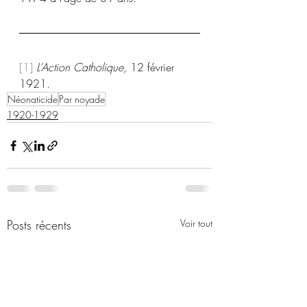
[1]
L’Action Catholique
, 12 février 
1921.
Néonaticide
Par noyade
1920-1929
Posts récents
Voir tout