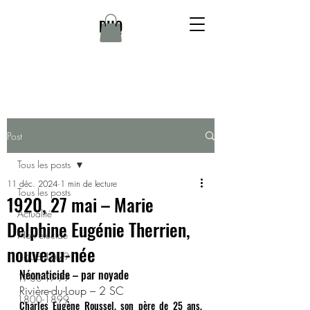
DHQ
Post
Tous les posts
11 déc. 2024
1 min de lecture
Tous les posts
1920, 27 mai – Marie
Actualité
Delphine Eugénie Therrien,
Non élucidé
nouveau-née
1608-1699
Néonaticide – par noyade
1700-1799
Rivière-du-Loup – 2 SC
1800-1899
Charles Eugène Roussel, son père de 25 ans, 