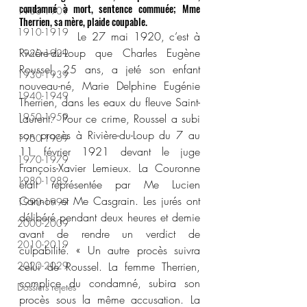
condamné à mort, sentence commuée; Mme 
1900-1909
Therrien, sa mère, plaide coupable.
1910-1919
           Le 27 mai 1920, c’est à 
Rivière-du-Loup que Charles Eugène 
1920-1929
Roussel, 25 ans, a jeté son enfant 
1930-1939
nouveau-né, Marie Delphine Eugénie 
1940-1949
Therrien, dans les eaux du fleuve Saint-
1950-1959
Laurent.  Pour ce crime, Roussel a subi 
son procès à Rivière-du-Loup du 7 au 
1960-1969
11 février 1921 devant le juge 
1970-1979
François-Xavier Lemieux. La Couronne 
1980-1989
était représentée par Me Lucien 
Cannon et Me Casgrain. Les jurés ont 
1990-1999
délibéré pendant deux heures et demie 
2000-2009
avant de rendre un verdict de 
2010-2019
culpabilité. « Un autre procès suivra 
2020-2029
celui de Roussel. La femme Therrien, 
complice du condamné, subira son 
Dossiers rejetés
procès sous la même accusation. La 