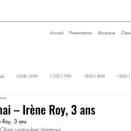
Accueil
Présentation
Boutique
Class
idé
1608-1699
1700-1799
1800-1899
1900-
ture
1940-1949
1950-1959
1960-1969
1970-1979
ai – Irène Roy, 3 ans
 Roy, 3 ans
2010-2019
2020-2029
Dossiers rejetés
– Objet contondant (marteau)