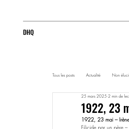
DHQ
Tous les posts
Actualité
Non éluc
25 mars 2025
2 min de lec
1920-1929
1930-1939
1922, 23 m
1922, 23 mai – Irène
1990-1999
2000-2009
Filicide par un père 