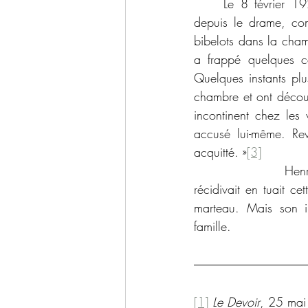
	Le 8 février 1923, Roy a été acquitté. Il semble que l’histoire a basculé complètement 
depuis le drame, co
bibelots dans la cham
a frappé quelques co
Quelques instants plu
chambre et ont découv
incontinent chez les 
accusé lui-même. Rev
acquitté. »
[3]
                Henr
récidivait en tuait ce
marteau. Mais son in
famille.
[1]
Le Devoir
, 25 ma