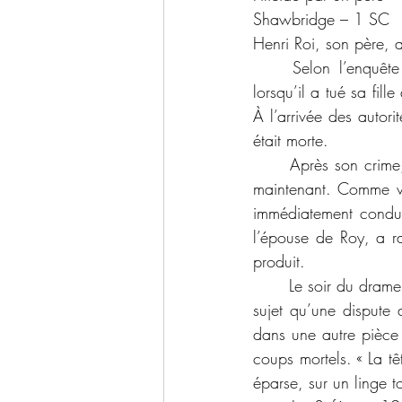
Shawbridge – 1 SC
Henri Roi, son père, a
	Selon l’enquête du coroner, Henri Roi était en état d’ivresse le soir du 23 mai 1922, 
lorsqu’il a tué sa fill
À l’arrivée des autorit
était morte.
	Après son crime, Roy a dit à son voisin Léo Couture : « J’ai tué Irène, elle est plus heureuse 
maintenant. Comme vo
immédiatement conduit
l’épouse de Roy, a ra
produit.
	Le soir du drame, Roy était revenu à la maison avec quatre bouteilles de bière et c’est sur ce 
sujet qu’une dispute a
dans une autre pièce 
coups mortels. « La tê
éparse, sur un linge t