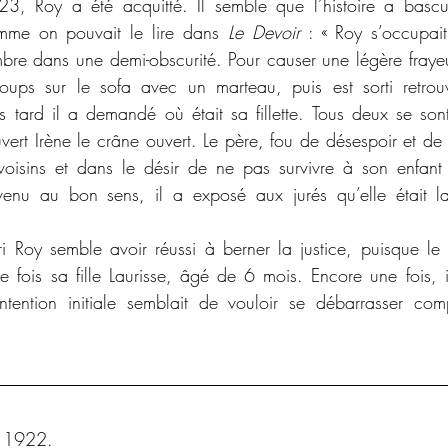
mme on pouvait le lire dans 
Le Devoir
 : « Roy s’occupai
bre dans une demi-obscurité. Pour causer une légère frayeu
ups sur le sofa avec un marteau, puis est sorti retrou
s tard il a demandé où était sa fillette. Tous deux se son
ert Irène le crâne ouvert. Le père, fou de désespoir et de r
voisins et dans le désir de ne pas survivre à son enfant e
enu au bon sens, il a exposé aux jurés qu’elle était la 
i Roy semble avoir réussi à berner la justice, puisque le
tte fois sa fille Laurisse, âgé de 6 mois. Encore une fois, il
tention initiale semblait de vouloir se débarrasser com
i 1922.