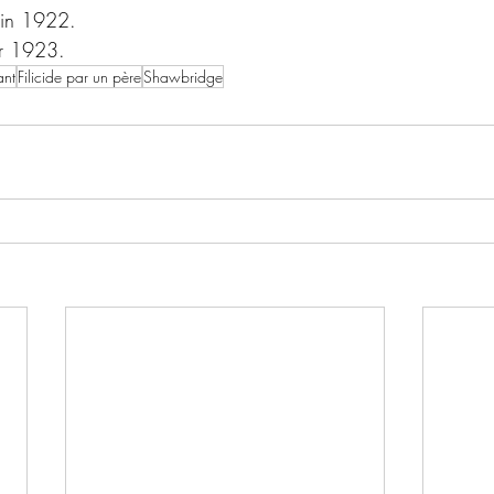
uin 1922.
er 1923.
ant
Filicide par un père
Shawbridge