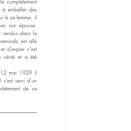
t à emballer des 
r à sa femme, il 
ver son épouse. 
t rendus dans la 
emords, est allé 
t d’expier c’est 
vérité et a été 
 12 mai 1929 il 
 s’est servi d’un 
plètement de sa 