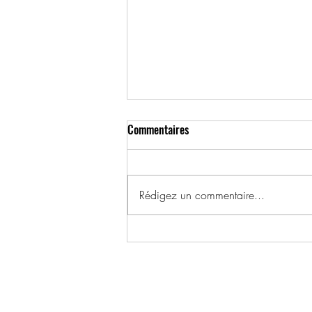
Commentaires
Rédigez un commentaire...
1925, 1er novembre – Gladys
Sharp, 25 ans