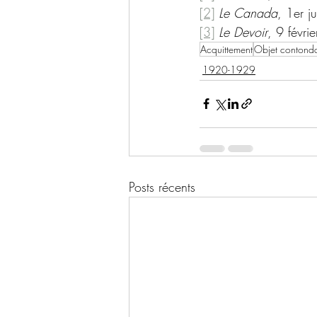
[2]
Le Canada
, 1er j
[3]
Le Devoir
, 9 févri
Acquittement
Objet contond
1920-1929
Posts récents