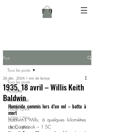
DHQ
Post
Tous les posts
26 déc. 2024
1 min de lecture
Tous les posts
1935, 18 avril – Willis Keith
Actualité
Baldwin
Non élucidé
Homicide commis lors d’un vol – battu à 
1608-1699
mort
1700-1799
Baldwin’s Mills, à quelques kilomètres 
de Coaticook – 1 SC
1800-1899