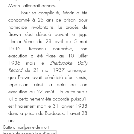
Morin l’attendait dehors.
	Pour sa complicité, Morin a été 
condamné à 25 ans de prison pour 
homicide involontaire. Le procès de 
Brown s’est déroulé devant le juge 
Hector Verret du 28 avril au 5 mai 
1936. Reconnu coupable, son 
exécution a été fixée au 10 juillet 
1936 mais le 
Sherbrooke Daily 
Record
 du 21 mai 1937 annonçait 
que Brown avait bénéficié d’un sursis, 
repoussant ainsi la date de son 
exécution au 27 août. Un autre sursis 
lui a certainement été accordé puisqu’il 
est finalement mort le 31 janvier 1938 
dans la prison de Bordeaux. Il avait 28 
ans.
Battu à mort
peine de mort
Homicide commis lors d'un vol