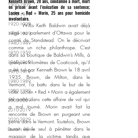
Kenneth Brown, 28 ans, condamné à mort, mort 
1900-1909
en prison avant l’exécution de sa sentence; 
Lucien « Red » Morin, 25 ans pour homicide 
1910-1919
involontaire.
1920-1929
	Willis Keith Baldwin avait déjà 
siégé au parlement d’Ottawa pour le 
1930-1939
comté de Standstead. On le décrivait 
1940-1949
comme un riche philanthrope. C’est 
1950-1959
dans sa boutique de Baldwin’s Mills, à 
quelques kilomètres de Coaticook, qu’il 
1960-1969
a été tué par Kenneth Brown le 18 avril 
1970-1979
1935. Brown, de Milton, dans le 
1980-1989
Vermont, l’a battu dans le but de le 
1990-1999
voler. Lucien « Red » Morin a également 
été arrêté dans cette affaire de vol qui 
2000-2009
a mal tourné. Morin avait fait la 
2010-2019
rencontre de Brown en purgeant une 
2020-2029
peine dans le Vermont. Toutefois, Brown 
aurait été le seul à pénétrer dans le 
Dossiers rejetés
magasin de la victime, tandis que 